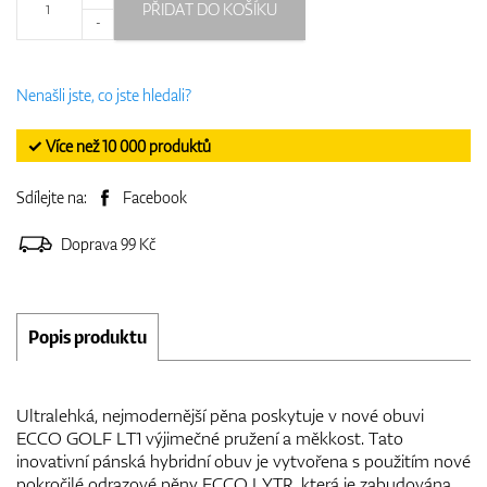
PŘIDAT DO KOŠÍKU
-
Nenašli jste, co jste hledali?
✓ Více než 10 000 produktů
Sdílejte na:
Facebook
Doprava 99 Kč
Popis produktu
Ultralehká, nejmodernější pěna poskytuje v nové obuvi
ECCO GOLF LT1 výjimečné pružení a měkkost. Tato
inovativní pánská hybridní obuv je vytvořena s použitím nové
pokročilé odrazové pěny ECCO LYTR, která je zabudována