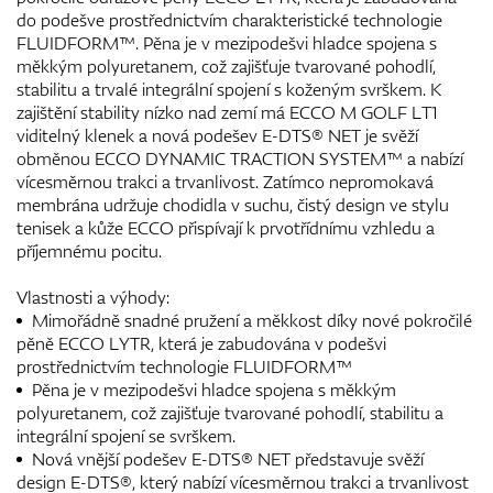
do podešve prostřednictvím charakteristické technologie
FLUIDFORM™. Pěna je v mezipodešvi hladce spojena s
měkkým polyuretanem, což zajišťuje tvarované pohodlí,
stabilitu a trvalé integrální spojení s koženým svrškem. K
zajištění stability nízko nad zemí má ECCO M GOLF LT1
viditelný klenek a nová podešev E-DTS® NET je svěží
obměnou ECCO DYNAMIC TRACTION SYSTEM™ a nabízí
vícesměrnou trakci a trvanlivost. Zatímco nepromokavá
membrána udržuje chodidla v suchu, čistý design ve stylu
tenisek a kůže ECCO přispívají k prvotřídnímu vzhledu a
příjemnému pocitu.
Vlastnosti a výhody:
Mimořádně snadné pružení a měkkost díky nové pokročilé
pěně ECCO LYTR, která je zabudována v podešvi
prostřednictvím technologie FLUIDFORM™
Pěna je v mezipodešvi hladce spojena s měkkým
polyuretanem, což zajišťuje tvarované pohodlí, stabilitu a
integrální spojení se svrškem.
Nová vnější podešev E-DTS® NET představuje svěží
design E-DTS®, který nabízí vícesměrnou trakci a trvanlivost