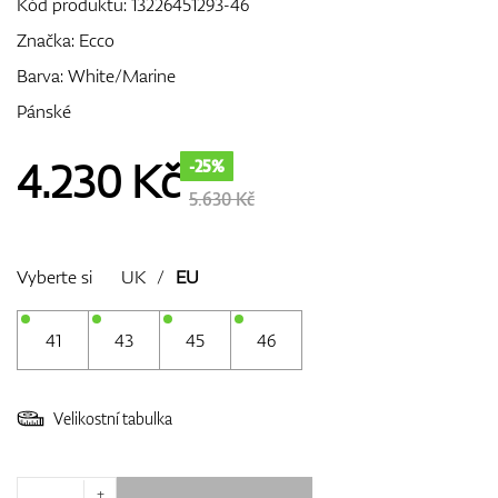
Kód produktu:
13226451293-46
Značka:
Ecco
Barva: White/Marine
GPS/Dálkoměry
Pánské
4.230
Kč
-25%
Doplňky
5.630 Kč
Vyberte si
UK
/
EU
Dárkové poukazy
41
43
45
46
Velikostní tabulka
+