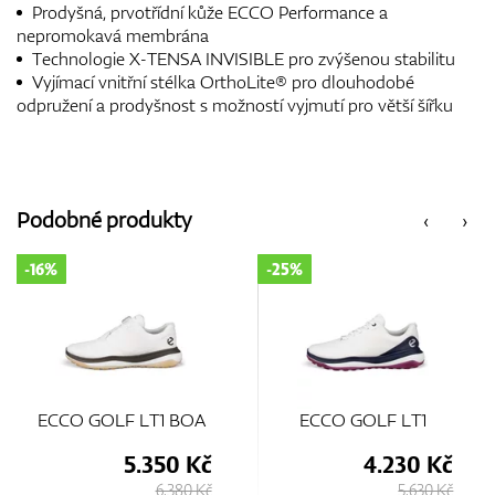
Prodyšná, prvotřídní kůže ECCO Performance a
nepromokavá membrána
Technologie X-TENSA INVISIBLE pro zvýšenou stabilitu
Vyjímací vnitřní stélka OrthoLite® pro dlouhodobé
odpružení a prodyšnost s možností vyjmutí pro větší šířku
Podobné produkty
‹
›
-25%
-35%
ECCO GOLF LT1
ECCO Golf Biom H5
4.230 Kč
3.650 Kč
5.630 Kč
5.630 Kč