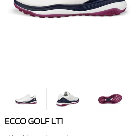
Boty
Rukavice
Míčky
Bagy
ECCO GOLF LT1
Vozíky