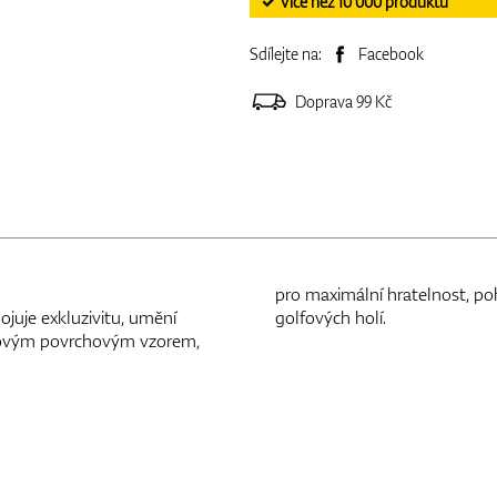
✓ Více než 10 000 produktů
Sdílejte na:
Facebook
Doprava 99 Kč
pro maximální hratelnost, po
ojuje exkluzivitu, umění
golfových holí.
uzovým povrchovým vzorem,