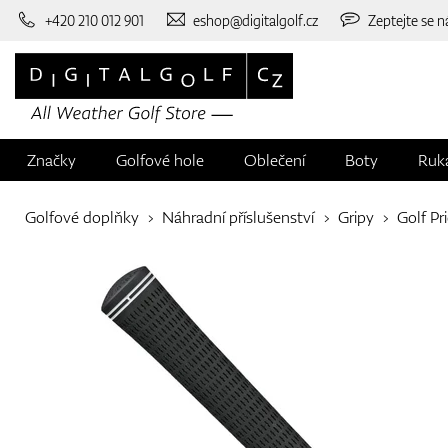
+420 210 012 901
eshop@digitalgolf.cz
Zeptejte se n
Značky
Golfové hole
Oblečení
Boty
Ruk
Golfové doplňky
Náhradní příslušenství
Gripy
Golf Pr