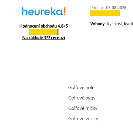
:
31.12.2025
Přidáno:
03.08.2026
:
top luxury
Výhody:
Rychlost, kvali
Hodnocení obchodu 4.8/5
Na základě 372 recenzí
Golfové hole
Golfové bagy
Golfové míčky
Golfové vozíky