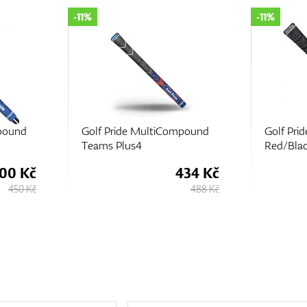
-11%
-11%
pound
Golf Pride MultiCompound
Golf Pr
Teams Plus4
Red/Blac
00 Kč
434 Kč
450 Kč
488 Kč