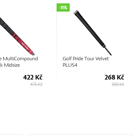
-11%
ide MultiCompound
Golf Pride Tour Velvet
k Midsize
PLUS4
422 Kč
268 Kč
475 Kč
300 Kč