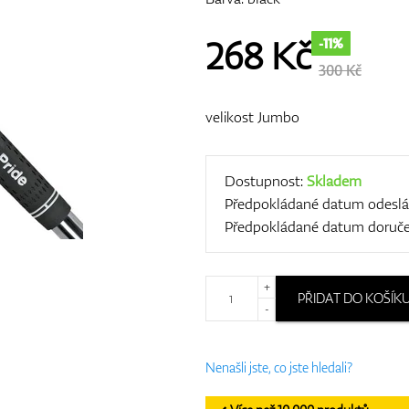
268
Kč
-11%
300 Kč
velikost Jumbo
Dostupnost:
Skladem
Předpokládané datum odeslá
Předpokládané datum doruče
+
PŘIDAT DO KOŠÍK
-
Nenašli jste, co jste hledali?