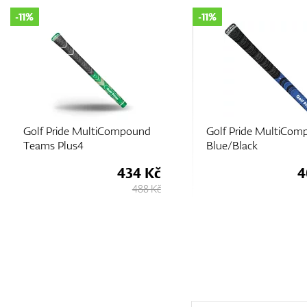
-11%
-11%
Golf Pride MultiCompound
Golf Pride MultiCom
Teams Plus4
Blue/Black
434 Kč
4
488 Kč