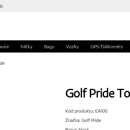
ás
avice
Míčky
Bagy
Vozíky
GPS/Dálkoměry
ide
Golf Pride T
Kód produktu:
EA100
Značka:
Golf Pride
Barva: black