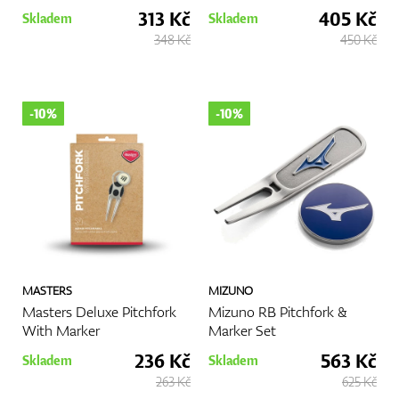
313 Kč
405 Kč
Skladem
Skladem
348 Kč
450 Kč
-10%
-10%
MASTERS
MIZUNO
Masters Deluxe Pitchfork
Mizuno RB Pitchfork &
With Marker
Marker Set
236 Kč
563 Kč
Skladem
Skladem
263 Kč
625 Kč