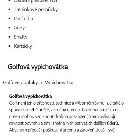
Tréninkové pomůcky
Boty
Počítadla
Gripy
Shafty
Rukavice
Kartáčky
Golfová vypichovátka
Míčky
Golfové doplňky
Vypichovátka
Golfová vypichovátka
Bagy
Golf není jen o přesnosti, technice a výborném švihu, ale také o
správné údržbě hřiště, zejména greenu. Po dopadu míčku na
green mohou vzniknout drobná poškození, která ovlivňují
rovnost povrchu a tím i směr a rychlost vašich dalších úderů.
Abychom předešli poškození greenu a zároveň zlepšili svůj
Vozíky
výkon, je důležité používat správné pomůcky. Jednou z těchto