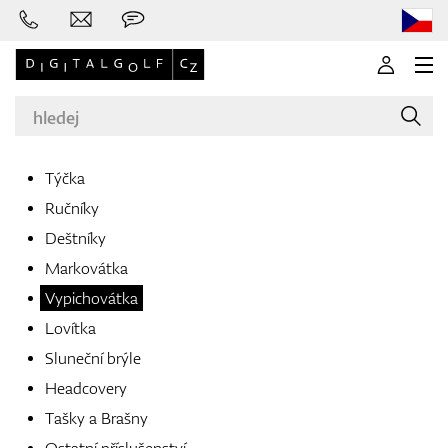
Týčka
Ručníky
Značky
Deštníky
Markovátka
Vypichovátka
Golfové hole
Lovítka
Sluneční brýle
Headcovery
Oblečení
Tašky a Brašny
Ostatní příslušenství