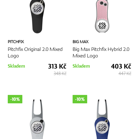
kvalitního vypichovátka je tedy rozhodnutím, které přinese
výhody při každém vašem zápase.
Více
PITCHFIX
BIG MAX
Pitchfix Original 2.0 Mixed
Big Max Pitchfix Hybrid 2.0
Logo
Mixed Logo
313 Kč
403 Kč
Skladem
Skladem
348 Kč
447 Kč
-10%
-10%