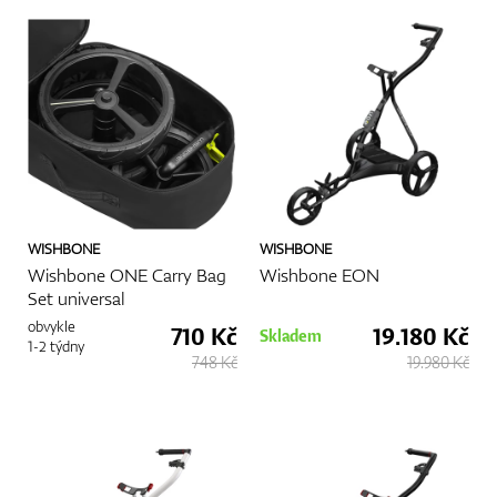
Boty
Rukavice
WISHBONE
WISHBONE
Míčky
Wishbone ONE Carry Bag
Wishbone EON
Set universal
obvykle
710 Kč
19.180 Kč
Skladem
1-2 týdny
748 Kč
19.980 Kč
Bagy
Vozíky