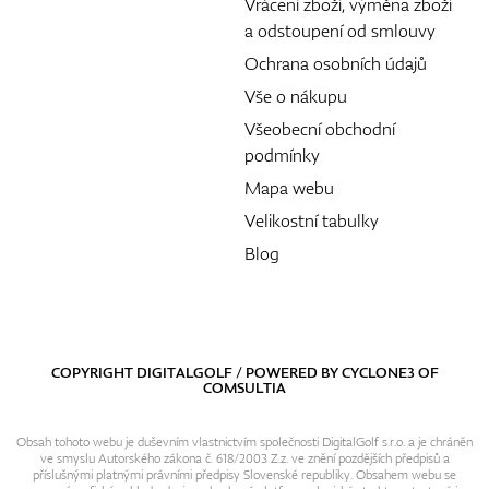
Vrácení zboží, výměna zboží
a odstoupení od smlouvy
Ochrana osobních údajů
Vše o nákupu
Všeobecní obchodní
podmínky
Mapa webu
Velikostní tabulky
Blog
COPYRIGHT DIGITALGOLF / POWERED BY
CYCLONE3
OF
COMSULTIA
Obsah tohoto webu je duševním vlastnictvím společnosti DigitalGolf s.r.o. a je chráněn
ve smyslu Autorského zákona č. 618/2003 Z.z. ve znění pozdějších předpisů a
příslušnými platnými právními předpisy Slovenské republiky. Obsahem webu se