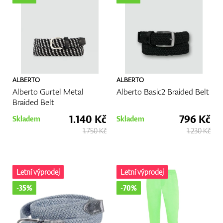
GPS/Dálkoměry
ALBERTO
ALBERTO
Doplňky
Alberto Gurtel Metal
Alberto Basic2 Braided Belt
Braided Belt
1.140 Kč
796 Kč
Skladem
Skladem
Dárkové poukazy
1.750 Kč
1.230 Kč
Letní výprodej
Letní výprodej
-35%
-70%