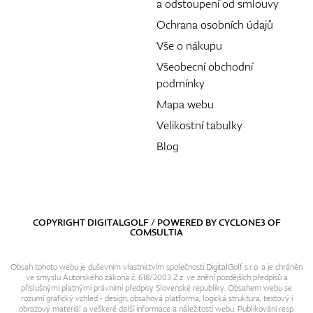
a odstoupení od smlouvy
Ochrana osobních údajů
Vše o nákupu
Všeobecní obchodní
podmínky
Mapa webu
Velikostní tabulky
Blog
COPYRIGHT DIGITALGOLF / POWERED BY
CYCLONE3
OF
COMSULTIA
Obsah tohoto webu je duševním vlastnictvím společnosti DigitalGolf s.r.o. a je chráněn
ve smyslu Autorského zákona č. 618/2003 Z.z. ve znění pozdějších předpisů a
příslušnými platnými právními předpisy Slovenské republiky. Obsahem webu se
rozumí grafický vzhled - design, obsahová platforma, logická struktura, textový i
obrazový materiál a veškeré další informace a náležitosti webu. Publikování resp.