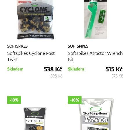
Boty
Rukavice
SOFTSPIKES
SOFTSPIKES
Softspikes Cyclone Fast
Softspikes Xtractor Wrench
Twist
Kit
538 Kč
515 Kč
Skladem
Skladem
Míčky
598 Kč
573 Kč
Bagy
-10%
-10%
Vozíky