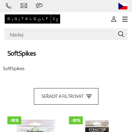
SoftSpikes
Značky
SoftSpikes
Golfové hole
SEŘADIT A FILTROVAT
Oblečení
-10%
-10%