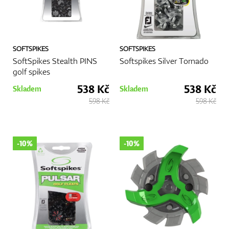
GPS/Dálkoměry
SOFTSPIKES
SOFTSPIKES
SoftSpikes Stealth PINS
Softspikes Silver Tornado
golf spikes
Doplňky
538 Kč
538 Kč
Skladem
Skladem
598 Kč
598 Kč
Dárkové poukazy
-10%
-10%