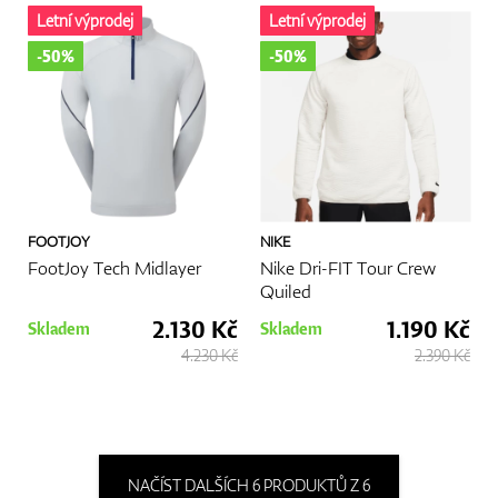
Letní výprodej
Letní výprodej
-50%
-50%
FOOTJOY
NIKE
FootJoy Tech Midlayer
Nike Dri-FIT Tour Crew
Quiled
2.130 Kč
1.190 Kč
Skladem
Skladem
4.230 Kč
2.390 Kč
NAČÍST DALŠÍCH 6 PRODUKTŮ Z 6