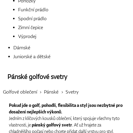
Ponožky
Funkční prádlo
Boty
Spodní prádlo
Zimní čepice
Výprodej
Rukavice
Dámské
Juniorské a dětské
Míčky
Pánské golfové svetry
Golfové oblečení
Pánské
Svetry
Bagy
Pokud jde o golf, pohodlí, flexibilita a styl jsou nezbytné pro
dosažení nejlepších výkonů.
Jedním z klíčových kousků oblečení, který spojuje všechny tyto
vlastnosti, je
pánský golfový svetr
. Ať už hrajete za
Vozíky
chladnějšího počasí nebo chcete přidat další vrstvu pro styl,