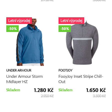
Letní výprodej
Letní výprodej
-50%
-50%
UNDER ARMOUR
FOOTJOY
Under Armour Storm
FooyJoy Inset Stripe Chill-
Midlayer HZ
Out
1.280 Kč
1.650 Kč
Skladem
Skladem
2.550 Kč
3.300 Kč