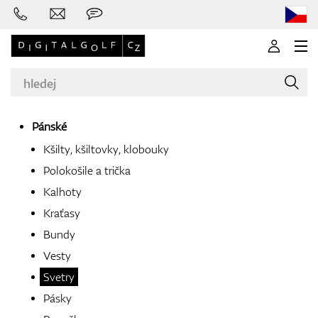
Pánské
Kšilty, kšiltovky, klobouky
Značky
Polokošile a trička
Kalhoty
Kraťasy
Golfové hole
Bundy
Vesty
Svetry
Oblečení
Pásky