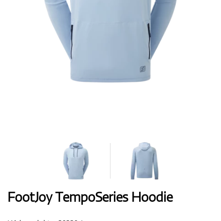
Boty
Rukavice
Míčky
Bagy
FootJoy TempoSeries Hoodie
Vozíky