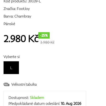
Kód produktu:
39339-L
Značka:
FootJoy
Barva: Chambray
GPS/Dálkoměry
Pánské
2.980
Kč
-25%
Doplňky
3.980 Kč
Vyberte si
Dárkové poukazy
L
Velikostní tabulka
Dostupnost:
Skladem
Předpokládané datum odeslání:
10. Aug 2026