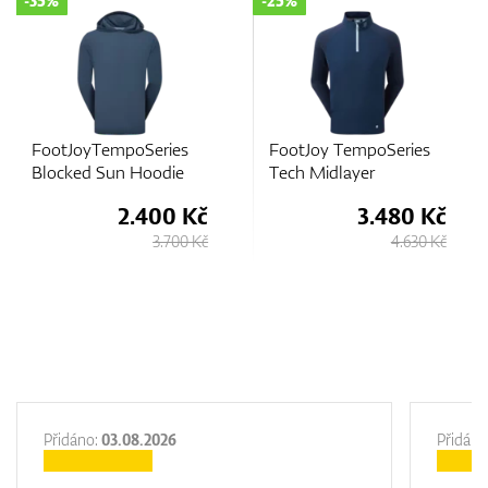
-25%
-25%
ies
FootJoy TempoSeries
FootJoy TempoSer
die
Tech Midlayer
Hoodie
00 Kč
3.480 Kč
2.98
.700 Kč
4.630 Kč
3.9
Přidáno:
03.08.2026
Přidáno