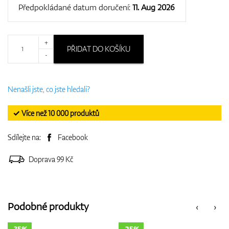
Předpokládané datum doručení:
11. Aug 2026
+
PŘIDAT DO KOŠÍKU
-
Nenašli jste, co jste hledali?
✓ Více než 10 000 produktů
Sdílejte na:
Facebook
Doprava 99 Kč
Podobné produkty
‹
›