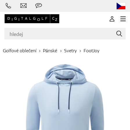
Golfové oblečení
Pánské
Svetry
FootJoy
Značky
Golfové hole
Oblečení