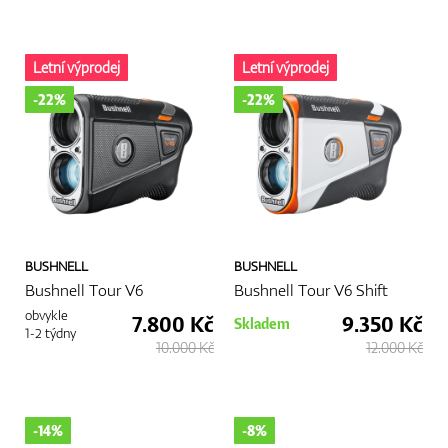
Letní výprodej
Letní výprodej
-22%
-22%
BUSHNELL
BUSHNELL
Bushnell Tour V6
Bushnell Tour V6 Shift
obvykle
7.800 Kč
9.350 Kč
Skladem
1-2 týdny
10.000 Kč
12.000 Kč
-14%
-8%