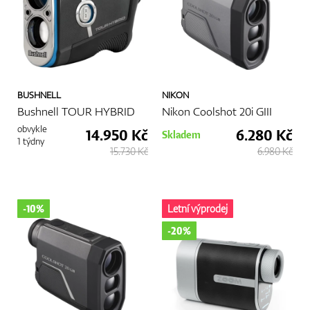
zlepšit váš výkon na hřišti.
Více
BUSHNELL
NIKON
Bushnell TOUR HYBRID
Nikon Coolshot 20i GIII
obvykle
14.950 Kč
6.280 Kč
Skladem
1 týdny
15.730 Kč
6.980 Kč
-10%
Letní výprodej
-20%