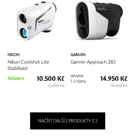
NIKON
GARMIN
Nikon Coolshot Lite
Garmin Approach Z82
Stabilized
obvykle
10.500 Kč
14.950 Kč
Skladem
1-2 týdny
12.200 Kč
16.250 Kč
NAČÍST DALŠÍ 2 PRODUKTY Z 2