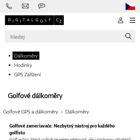
Dálkoměry
Hodinky
Značky
GPS Zařízení
Golfové dálkoměry
Golfové hole
Golfové GPS a dálkoměry
Dálkoměry
Golfové zameriavače: Nezbytný nástroj pro každého
Oblečení
golfistu
Golf je hra, která vyžaduje nejen přesnost, ale i správnou strategii