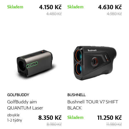
Golfové zameriavače jsou známé svou vysokou přesností. Díky
4.150 Kč
4.630 Kč
Skladem
Skladem
těmto přístrojům máte vždy jasnou představu o vzdálenosti k
4.480 Kč
4.980 Kč
vašemu cíli. Ať už jde o vlajkový stožár na greenu nebo o
GPS/Dálkoměry
překážku na fairwayi, zameriavač vám poskytne přesné údaje,
které jsou zásadní pro správný výběr
hole
.
Jednoduché použití
Používání golfového zameriavače je velmi jednoduché. Stačí
nasměrovat zařízení na požadovaný cíl, stisknout tlačítko a
Doplňky
okamžitě získáte přesné měření vzdálenosti. Tento rychlý a
efektivní proces šetří čas a umožňuje soustředit se na samotnou
hru.
Univerzálnost
Dárkové poukazy
Golfové zameriavače jsou vhodné pro jakýkoli typ hřiště. Na
rozdíl od některých GPS zařízení, která vyžadují přednahrané
mapy, zameriavače fungují na všech hřištích bez potřeby
GOLFBUDDY
BUSHNELL
aktualizací. Můžete je použít na neznámých hřištích i na
GolfBuddy aim
Bushnell TOUR V7 SHIFT
pravidelných hřištích, což je ideální pro golfisty, kteří často mění
QUANTUM Laser
BLACK
lokalitu.
obvykle
8.350 Kč
11.250 Kč
Skladem
Kompenzace sklonu
1-2 týdny
Mnoho moderních golfových zameriavačů má funkci
8.980 Kč
11.980 Kč