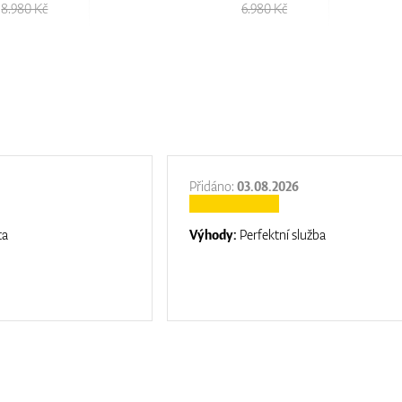
8.980 Kč
6.980 Kč
Přidáno:
03.08.2026
ta
Výhody:
Perfektní služba