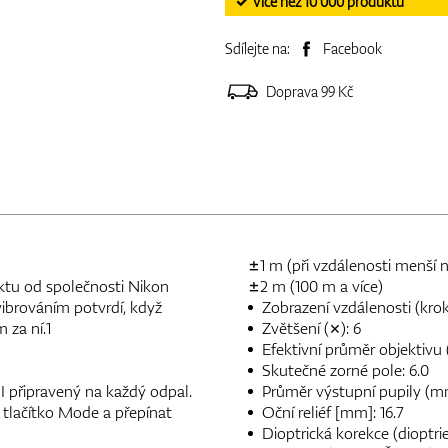
✓ Více než 10 000 produktů
Sdílejte na:
Facebook
Doprava 99 Kč
±1 m (při vzdálenosti menší 
ktu od společnosti Nikon
±2 m (100 m a více)
ibrováním potvrdí, když
Zobrazení vzdálenosti (krok
 za ní.1
Zvětšení (×): 6
Efektivní průměr objektivu
Skutečné zorné pole: 6.0
 připravený na každý odpal.
Průměr výstupní pupily (mm
 tlačítko Mode a přepínat
Oční reliéf [mm]: 16.7
Dioptrická korekce (dioptri