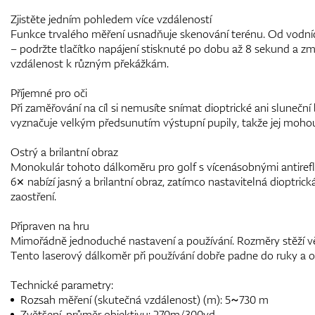
Zjistěte jedním pohledem více vzdáleností
Funkce trvalého měření usnadňuje skenování terénu. Od vodníc
– podržte tlačítko napájení stisknuté po dobu až 8 sekund a změ
vzdálenost k různým překážkám.
Příjemné pro oči
Při zaměřování na cíl si nemusíte snímat dioptrické ani sluneč
vyznačuje velkým předsunutím výstupní pupily, takže jej mohou
Ostrý a brilantní obraz
Monokulár tohoto dálkoměru pro golf s vícenásobnými antirefl
6× nabízí jasný a brilantní obraz, zatímco nastavitelná dioptrick
zaostření.
Připraven na hru
Mimořádně jednoduché nastavení a používání. Rozměry stěží vě
Tento laserový dálkoměr při používání dobře padne do ruky a o
Technické parametry:
Rozsah měření (skutečná vzdálenost) (m): 5~730 m
Zvětšení, průměr objektivu: 270m/300yd.