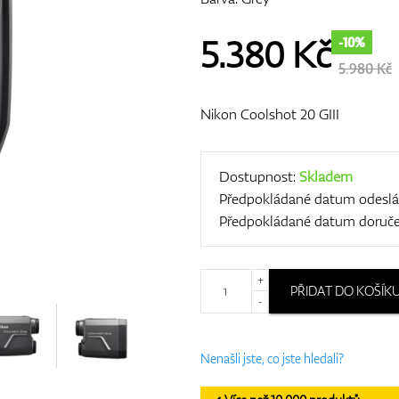
5.380
Kč
-10%
5.980 Kč
Nikon Coolshot 20 GIII
Dostupnost:
Skladem
Předpokládané datum odeslá
Předpokládané datum doruče
+
PŘIDAT DO KOŠÍK
-
Nenašli jste, co jste hledali?