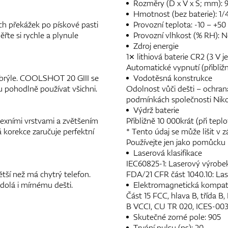
Rozměry (D x V x Š; mm): 91 x
Hmotnost (bez baterie): 1/4
h překážek po pískové pasti
Provozní teplota: -10 – +50
řte si rychle a plynule
Provozní vlhkost (% RH): N
Zdroj energie
1× lithiová baterie CR2 (3 V 
Automatické vypnutí (přibliž
ní brýle. COOLSHOT 20 GIII se
Vodotěsná konstrukce
 pohodlně používat všichni.
Odolnost vůči dešti – ochrana
podmínkách společnosti Nik
Výdrž baterie
exními vrstvami a zvětšením
Přibližně 10 000krát (při teplo
á korekce zaručuje perfektní
* Tento údaj se může lišit v z
Používejte jen jako pomůcku
Laserová klasifikace
IEC60825-1: Laserový výrobek
tší než má chytrý telefon.
FDA/21 CFR část 1040.10: Las
dolá i mírnému dešti.
Elektromagnetická kompati
Část 15 FCC, hlava B, třída B
B VCCI, CU TR 020, ICES-00
Skutečné zorné pole: 905
Trvání pulsu (ns): 20