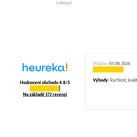
5.980 Kč
:
31.12.2025
Přidáno:
03.08.2026
:
top luxury
Výhody:
Rychlost, kvali
Hodnocení obchodu 4.8/5
Na základě 372 recenzí