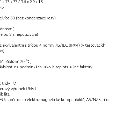
 73 x 37 / 3.6 x 2.9 x 1.5
,6
ejvíce 80 (bez kondenzace rosy)
jednosm.)
ně po 8 s nepoužívání)
 ekvivalentní s třídou 4 normy JIS/IEC (IPX4) (v testovacích
on)
tě přibližně 20 °C)
ávislosti na podmínkách, jako je teplota a jiné faktory.
 třídy 1M
erový výrobek třídy I
bilita
, EU: směrnice o elektromagnetické kompatibilitě, AS/NZS, třída
3