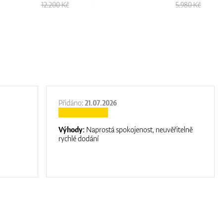
12.200 Kč
5.980 Kč
Přidáno:
21.07.2026
Výhody:
Naprostá spokojenost, neuvěřitelně
rychlé dodání