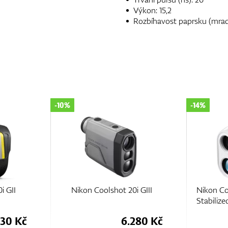
Výkon: 15,2
Rozbíhavost paprsku (mrad):
-10%
-14%
i GII
Nikon Coolshot 20i GIII
Nikon Co
Stabilize
630 Kč
6.280 Kč