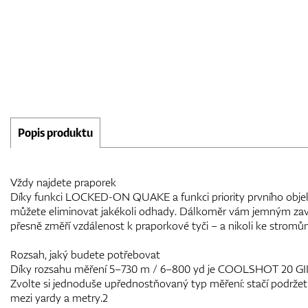
Popis produktu
Vždy najdete praporek
Díky funkci LOCKED-ON QUAKE a funkci priority prvního obje
můžete eliminovat jakékoli odhady. Dálkoměr vám jemným zav
přesně změří vzdálenost k praporkové tyči – a nikoli ke stromům
Rozsah, jaký budete potřebovat
Díky rozsahu měření 5–730 m / 6–800 yd je COOLSHOT 20 GIII
Zvolte si jednoduše upřednostňovaný typ měření: stačí podržet
mezi yardy a metry.2