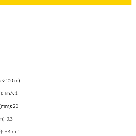
než 100 m)
): 1m/yd.
 (mm): 20
): 3.3
e): ±4 m-1