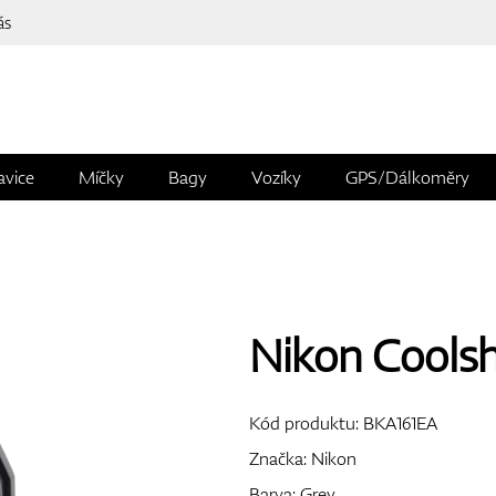
ás
avice
Míčky
Bagy
Vozíky
GPS/Dálkoměry
Nikon Coolsh
Kód produktu:
BKA161EA
Značka:
Nikon
Barva: Grey