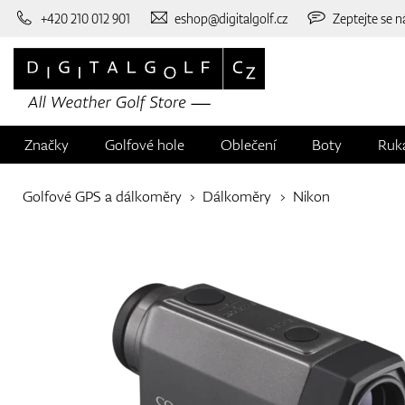
+420 210 012 901
eshop@digitalgolf.cz
Zeptejte se n
Značky
Golfové hole
Oblečení
Boty
Ruk
Golfové GPS a dálkoměry
Dálkoměry
Nikon