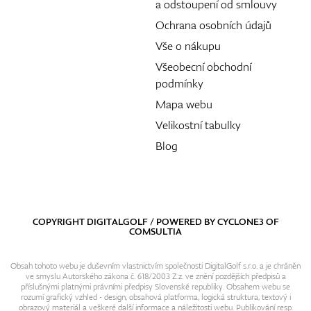
a odstoupení od smlouvy
Ochrana osobních údajů
Vše o nákupu
Všeobecní obchodní
podmínky
Mapa webu
Velikostní tabulky
Blog
COPYRIGHT DIGITALGOLF / POWERED BY
CYCLONE3
OF
COMSULTIA
Obsah tohoto webu je duševním vlastnictvím společnosti DigitalGolf s.r.o. a je chráněn
ve smyslu Autorského zákona č. 618/2003 Z.z. ve znění pozdějších předpisů a
příslušnými platnými právními předpisy Slovenské republiky. Obsahem webu se
rozumí grafický vzhled - design, obsahová platforma, logická struktura, textový i
obrazový materiál a veškeré další informace a náležitosti webu. Publikování resp.