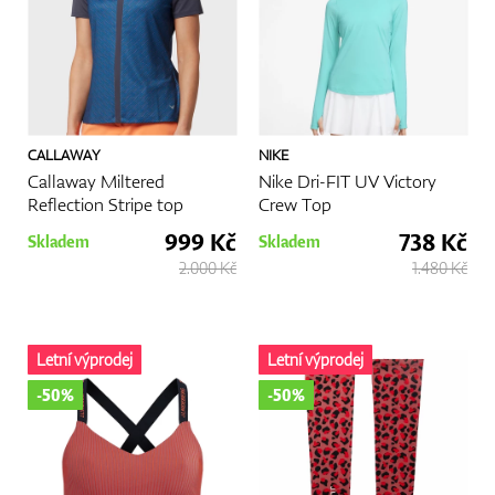
příjemnějším a pohodlnějším zážitkem.
Více
CALLAWAY
NIKE
Callaway Miltered
Nike Dri-FIT UV Victory
Reflection Stripe top
Crew Top
999 Kč
738 Kč
Skladem
Skladem
2.000 Kč
1.480 Kč
Letní výprodej
Letní výprodej
-50%
-50%