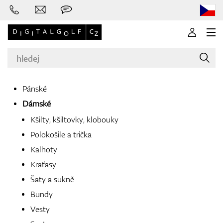
Pánské
Dámské
Značky
Kšilty, kšiltovky, klobouky
Polokošile a trička
Kalhoty
Golfové hole
Kraťasy
Šaty a sukně
Bundy
Oblečení
Vesty