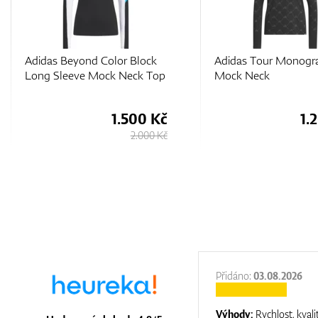
Adidas Tour Monogram
Adidas Cold.RDY Lo
Mock Neck
Sleeve Mock
1.200 Kč
1.
2.400 Kč
:
31.12.2025
Přidáno:
03.08.2026
:
top luxury
Výhody:
Rychlost, kvali