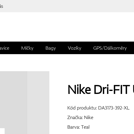
ás
avice
Míčky
Bagy
Vozíky
GPS/Dálkoměry
Nike Dri-FIT
Kód produktu:
DA3173-392-XL
Značka:
Nike
Barva: Teal