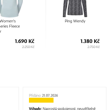
Ping Wendy
Ping Wendy
1.380 Kč
1.380 Kč
2.750 Kč
2.750 Kč
Přidáno:
21.07.2026
Výhody:
Naprostá spokojenost, neuvěřitelně