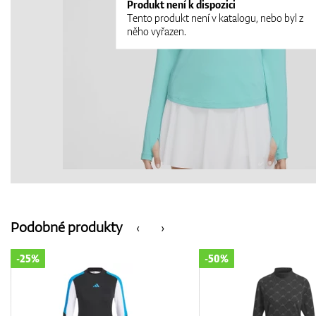
Produkt není k dispozici
Tento produkt není v katalogu, nebo byl z
něho vyřazen.
Podobné produkty
‹
›
-50%
-50%