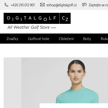
+420 210 012 901
eshop@digitalgolf.cz
Zeptejte se n
Značky
Golfové hole
Oblečení
Boty
Ruk