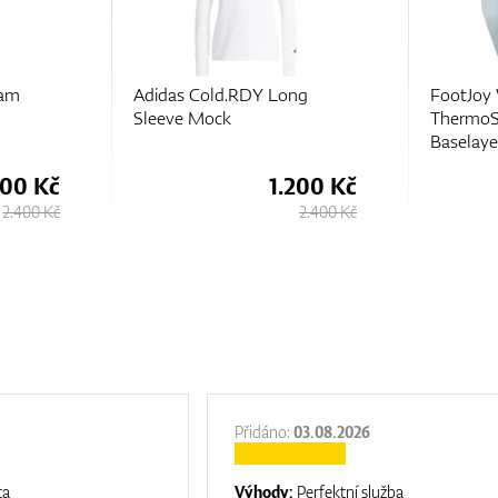
ng
FootJoy Women's
ThermoSeries Fleece
Baselayer
200 Kč
1.690 Kč
2.400 Kč
2.250 Kč
Přidáno:
03.08.2026
ta
Výhody:
Perfektní služba