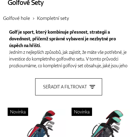
Golfové Sety
Boty
Golfové hole
Kompletní sety
Golf je sport, který kombinuje přesnost, strategii a
dovednost, přičemž správné vybavení je nezbytné pro
Rukavice
úspěch na hřišti.
Jedním z nejlepších způsobů, jak zajistit, že máte vše potřebné, je
investice do kompletního golfového setu. V tomto průvodci
prozkoumáme, co kompletní golfový set obsahuje, jaké jsou jeho
výhody a jak si vybrat ten nejlepší set podle vaší úrovně
Míčky
dovedností a herního stylu.
SEŘADIT A FILTROVAT
Co je kompletní golfový set?
Kompletní golfový set obvykle zahrnuje všechny základní hole a
Bagy
příslušenství, které golfista potřebuje pro efektivní hru. I když se
Novinka
Novinka
konkrétní obsah může lišit, většina kompletních setů obsahuje:
Driver
: Nejdelší hůl v tašce, která se používá na odpaly z tee na
jamkách par 4 a 5.
Vozíky
Dřeva (Fairway Woods)
:
Zpravidla zahrnují 3-dřevo a 5-dřevo,