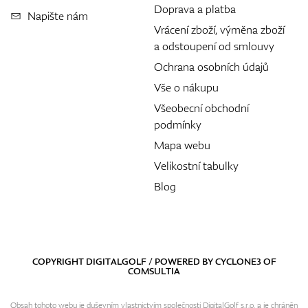
Doprava a platba
Napište nám
Vrácení zboží, výměna zboží
a odstoupení od smlouvy
Ochrana osobních údajů
Vše o nákupu
Všeobecní obchodní
podmínky
Mapa webu
Velikostní tabulky
Blog
COPYRIGHT DIGITALGOLF / POWERED BY
CYCLONE3
OF
COMSULTIA
Obsah tohoto webu je duševním vlastnictvím společnosti DigitalGolf s.r.o. a je chráněn