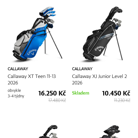
CALLAWAY
CALLAWAY
Callaway XT Teen 11-13
Callaway XJ Junior Level 2
2026
2026
obvykle
16.250 Kč
10.450 Kč
Skladem
3-4 týdny
17.480 Kč
11.230 Kč