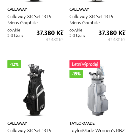
CALLAWAY
CALLAWAY
Callaway XR Set 13 Pc
Callaway XR Set 13 Pc
Mens Graphite
Mens Graphite
obvykle
obvykle
37.380 Kč
37.380 Kč
2-3 týdny
2-3 týdny
42.480 Kč
42.480 Kč
-12%
Letní výprodej
-15%
CALLAWAY
TAYLORMADE
Callaway XR Set 13 Pc
TaylorMade Women's RBZ