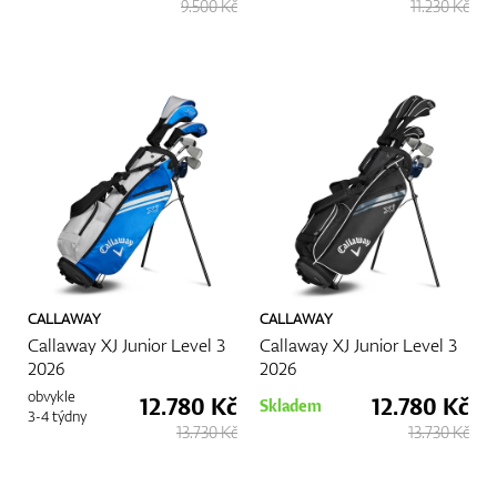
9.500 Kč
11.230 Kč
posunout vaši hru na vyšší úroveň. Ať už jste začátečník, nebo se
chystáte vylepšit svůj aktuální set, kompletní golfový set může
být klíčem k odemknutí vašeho potenciálu na golfovém hřišti.
Více
CALLAWAY
CALLAWAY
Callaway XJ Junior Level 3
Callaway XJ Junior Level 3
2026
2026
obvykle
12.780 Kč
12.780 Kč
Skladem
3-4 týdny
13.730 Kč
13.730 Kč