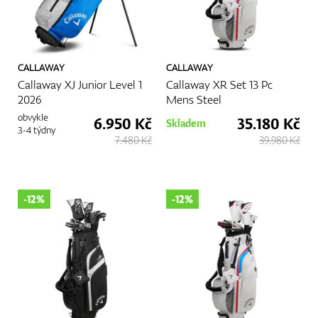
CALLAWAY
CALLAWAY
Callaway XJ Junior Level 1
Callaway XR Set 13 Pc
2026
Mens Steel
obvykle
6.950 Kč
35.180 Kč
Skladem
3-4 týdny
7.480 Kč
39.980 Kč
-12%
-12%