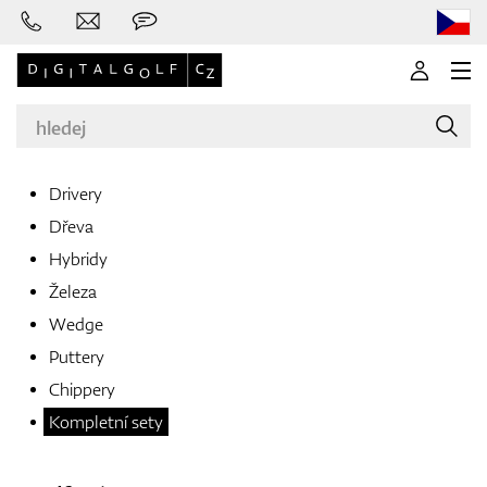
Drivery
Dřeva
Značky
Hybridy
Železa
Wedge
Golfové hole
Puttery
Chippery
Kompletní sety
Oblečení