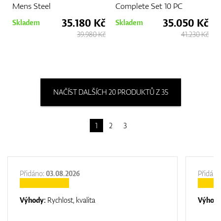
Mens Steel
Complete Set 10 PC
35.180 Kč
35.050 Kč
Skladem
Skladem
39.980 Kč
41.230 Kč
NAČÍST DALŠÍCH 20 PRODUKTŮ Z 35
1
2
3
Přidáno:
03.08.2026
Přidáno
Výhody:
Rychlost, kvalita
Výhod