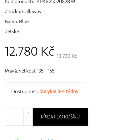
Kód produktu:
4PKR250208287BL
Značka:
Callaway
Barva: Blue
GPS/Dálkoměry
dětské
12.780
Kč
Doplňky
13.730 Kč
Pravá, velikost 135 - 155
Dárkové poukazy
Dostupnost:
obvykle 3-4 týdny
+
PŘIDAT DO KOŠÍKU
-