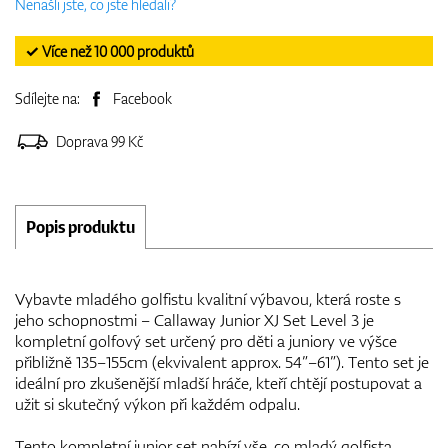
Nenašli jste, co jste hledali?
✓ Více než 10 000 produktů
Sdílejte na:
Facebook
Doprava 99 Kč
Popis produktu
Vybavte mladého golfistu kvalitní výbavou, která roste s
jeho schopnostmi – Callaway Junior XJ Set Level 3 je
kompletní golfový set určený pro děti a juniory ve výšce
přibližně 135–155cm (ekvivalent approx. 54”–61”). Tento set je
ideální pro zkušenější mladší hráče, kteří chtějí postupovat a
užit si skutečný výkon při každém odpalu.
Tento kompletní junior set nabízí vše, co mladý golfista