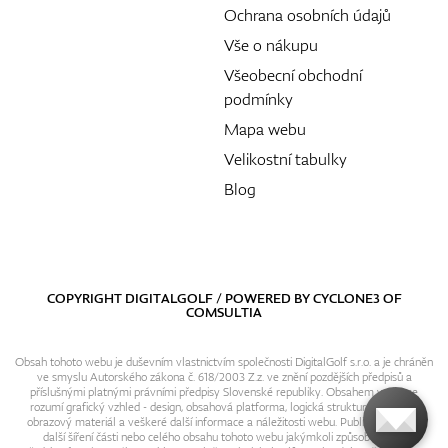
Ochrana osobních údajů
Vše o nákupu
Všeobecní obchodní
podmínky
Mapa webu
Velikostní tabulky
Blog
COPYRIGHT DIGITALGOLF / POWERED BY
CYCLONE3
OF
COMSULTIA
Obsah tohoto webu je duševním vlastnictvím společnosti DigitalGolf s.r.o. a je chráněn
ve smyslu Autorského zákona č. 618/2003 Z.z. ve znění pozdějších předpisů a
příslušnými platnými právními předpisy Slovenské republiky. Obsahem webu se
rozumí grafický vzhled - design, obsahová platforma, logická struktura, textový i
obrazový materiál a veškeré další informace a náležitosti webu. Publikování resp.
další šíření části nebo celého obsahu tohoto webu jakýmkoli způsobem bez