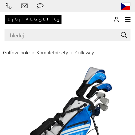
Golfové hole
Kompletní sety
Callaway
Značky
Golfové hole
Oblečení