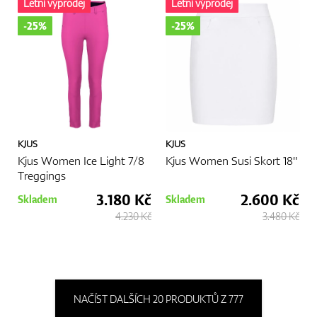
Letní výprodej
Letní výprodej
-25%
-25%
KJUS
KJUS
Kjus Women Ice Light 7/8
Kjus Women Susi Skort 18"
Treggings
3.180 Kč
2.600 Kč
Skladem
Skladem
4.230 Kč
3.480 Kč
NAČÍST DALŠÍCH 20 PRODUKTŮ Z 777