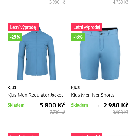
3.980 Kč
4.730 Kč
Letní výprodej
Letní výprodej
-25%
-16%
KJUS
KJUS
Kjus Men Regulator Jacket
Kjus Men Iver Shorts
5.800 Kč
2.980 Kč
Skladem
Skladem
od
7.730 Kč
3.980 Kč