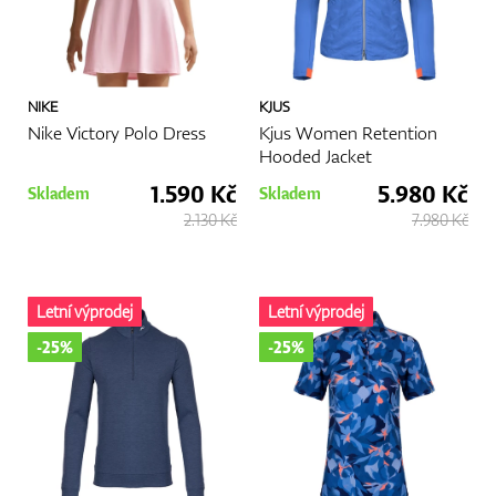
Více
NIKE
KJUS
Nike Victory Polo Dress
Kjus Women Retention
Hooded Jacket
1.590 Kč
5.980 Kč
Skladem
Skladem
2.130 Kč
7.980 Kč
Letní výprodej
Letní výprodej
-25%
-25%