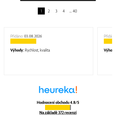
1
2
3
4
40
Přidáno:
03.08.2026
Přidáno
Výhody:
Rychlost, kvalita
Výhod
Hodnocení obchodu 4.8/5
Na základě 372 recenzí