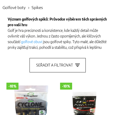
Golfové boty
Spikes
Boty
Význam golfových spiků: Průvodce výběrem těch správných
pro vaši hru
Golf je hra preciznosti a konzistence, kde každý detail může
ovlivnit váš výkon. Jednou z často opomíjených, ale klíčových
Rukavice
součástí
golfové obuvi
jsou golfové spiky. Tyto malé, ale důležité
prvky zajišťují trakci, pohodlí a stabilitu, což přispívá k lepšímu
zážitku a úspěšnějšímu kolu. V tomto článku se podíváme na
význam golfových spiků, jejich typy a jak si vybrat ty správné
Míčky
podle vašich potřeb.
SEŘADIT A FILTROVAT
Proč jsou golfové spiky důležité?
Golfové spiky jsou navrženy tak, aby zajišťovaly lepší přilnavost a
Bagy
-10%
-10%
stabilitu na hřišti. Ať už odpalujete, provádíte švih, nebo
přecházíte mezi jamkami, vaše nohy potřebují pevný základ pro
optimální výkon. Bez dostatečné trakce můžete uklouznout
nebo ztratit rovnováhu, což může negativně ovlivnit váš švih i
celkovou hru.
Vozíky