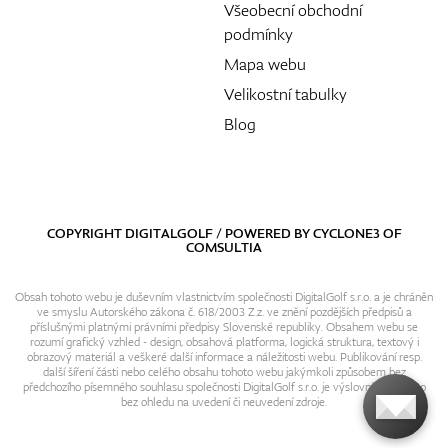
Všeobecní obchodní
podmínky
Mapa webu
Velikostní tabulky
Blog
COPYRIGHT DIGITALGOLF / POWERED BY
CYCLONE3
OF
COMSULTIA
Obsah tohoto webu je duševním vlastnictvím společnosti DigitalGolf s.r.o. a je chráněn
ve smyslu Autorského zákona č. 618/2003 Z.z. ve znění pozdějších předpisů a
příslušnými platnými právními předpisy Slovenské republiky. Obsahem webu se
rozumí grafický vzhled - design, obsahová platforma, logická struktura, textový i
obrazový materiál a veškeré další informace a náležitosti webu. Publikování resp.
další šíření části nebo celého obsahu tohoto webu jakýmkoli způsobem bez
předchozího písemného souhlasu společnosti DigitalGolf s.r.o. je výslovně zakázáno
bez ohledu na uvedení či neuvedení zdroje.