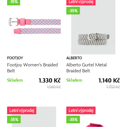
jedinečný vkus. Až se příště vydáte na golfové hřiště,
-15%
Letní výprodej
nezapomeňte tento stylový doplněk přidat do svého outfitu!
-35%
Více
FOOTJOY
ALBERTO
Footjoy Women's Braided
Alberto Gurtel Metal
Belt
Braided Belt
1.330 Kč
1.140 Kč
Skladem
Skladem
1.560 Kč
1.750 Kč
Letní výprodej
Letní výprodej
-35%
-35%