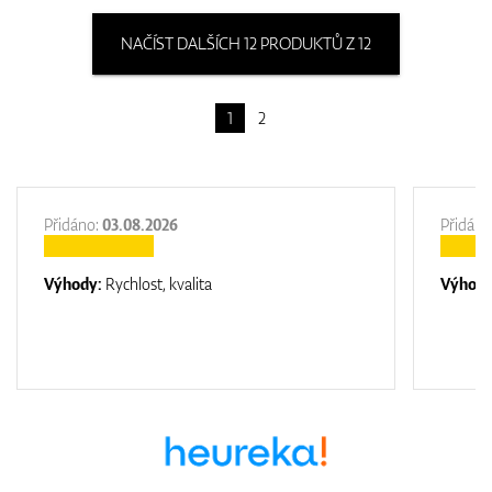
NAČÍST DALŠÍCH 12 PRODUKTŮ Z 12
1
2
Přidáno:
03.08.2026
Přidáno
Výhody:
Rychlost, kvalita
Výhod