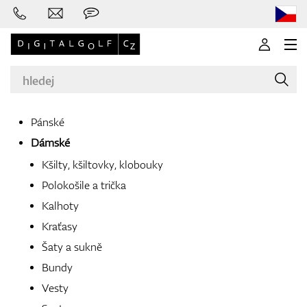
Pánské
Dámské
Značky
Kšilty, kšiltovky, klobouky
Polokošile a trička
Kalhoty
Golfové hole
Kraťasy
Šaty a sukně
Bundy
Oblečení
Vesty