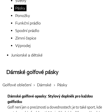
Svetry
Pásky
Boty
Ponožky
Funkční prádlo
Spodní prádlo
Rukavice
Zimní čepice
Výprodej
Juniorské a dětské
Míčky
Dámské golfové pásky
Bagy
Golfové oblečení
Dámské
Pásky
Dámské golfové opasky: Stylový doplněk pro každou
golfistku
Vozíky
Golf není jen o preciznosti a dovednostech; je to také sport, kde