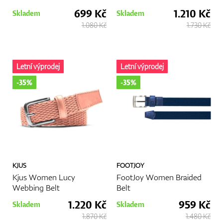
699 Kč
1.210 Kč
Skladem
Skladem
1.080 Kč
1.730 Kč
Letní výprodej
Letní výprodej
-35%
-35%
KJUS
FOOTJOY
Kjus Women Lucy
FootJoy Women Braided
Webbing Belt
Belt
1.220 Kč
959 Kč
Skladem
Skladem
1.870 Kč
1.480 Kč