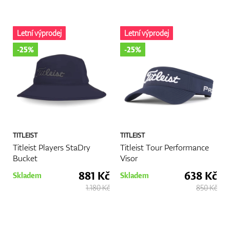
Letní výprodej
Letní výprodej
-25%
-25%
TITLEIST
TITLEIST
Titleist Players StaDry
Titleist Tour Performance
Bucket
Visor
881 Kč
638 Kč
Skladem
Skladem
1.180 Kč
850 Kč