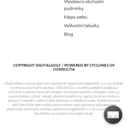
Všeobecní obchodní
podmínky
Mapa webu
Velikostní tabulky
Blog
COPYRIGHT DIGITALGOLF / POWERED BY
CYCLONE3
OF
COMSULTIA
Obsah tohoto webu je duševním vlastnictvím společnosti DigitalGolf s.r.o. a je chráněn
ve smyslu Autorského zákona č. 618/2003 Z.z. ve znění pozdějších předpisů a
příslušnými platnými právními předpisy Slovenské republiky. Obsahem webu se
rozumí grafický vzhled - design, obsahová platforma, logická struktura, textový i
obrazový materiál a veškeré další informace a náležitosti webu. Publikování resp.
další šíření části nebo celého obsahu tohoto webu jakýmkoli způsobem bez
předchozího písemného souhlasu společnosti DigitalGolf s.r.o. je výslovně zakázáno
bez ohledu na uvedení či neuvedení zdroje.