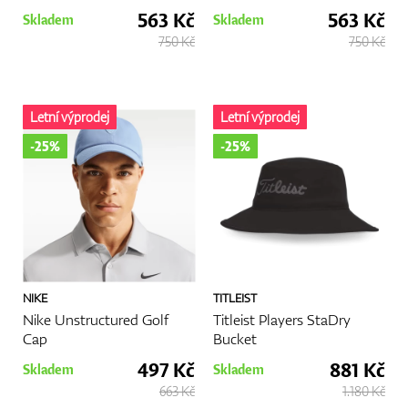
563 Kč
563 Kč
Skladem
Skladem
750 Kč
750 Kč
Letní výprodej
Letní výprodej
-25%
-25%
NIKE
TITLEIST
Nike Unstructured Golf
Titleist Players StaDry
Cap
Bucket
497 Kč
881 Kč
Skladem
Skladem
663 Kč
1.180 Kč