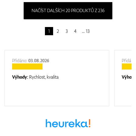
NAČÍST DALŠÍCH 20 PRODUKTŮ Z 236
1
2
3
4
13
Přidáno:
03.08.2026
Přidáno
Výhody:
Rychlost, kvalita
Výhod