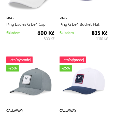
Více
PING
PING
Ping Ladies G Le4 Cap
Ping G Le4 Bucket Hat
600 Kč
835 Kč
Skladem
Skladem
800 Kč
1.110 Kč
Letní výprodej
Letní výprodej
-25%
-25%
CALLAWAY
CALLAWAY