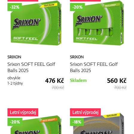
-32%
-20%
SRIXON
SRIXON
Srixon SOFT FEEL Golf
Srixon SOFT FEEL Golf
Balls 2025
Balls 2025
obvykle
476 Kč
560 Kč
Skladem
1-2 týdny
700 Kč
700 Kč
Letní výprodej
Letní výprodej
-20%
-18%