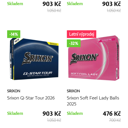
903 Kč
903 Kč
Skladem
Skladem
1.050 Kč
1.050 Kč
-14%
Letní výprodej
-32%
SRIXON
SRIXON
Srixon Q-Star Tour 2026
Srixon Soft Feel Lady Balls
2025
903 Kč
476 Kč
Skladem
Skladem
1.050 Kč
700 Kč