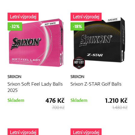
Letní výprodej
Letní výprodej
-32%
-18%
SRIXON
SRIXON
Srixon Soft Feel Lady Balls
Srixon Z-STAR Golf Balls
2025
476 Kč
1.210 Kč
Skladem
Skladem
700 Kč
1.480 Kč
Letní výprodej
Letní výprodej