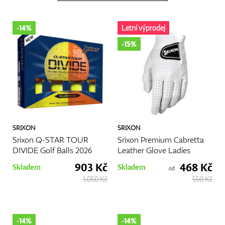
Boty
-14%
Letní výprodej
-15%
Rukavice
Míčky
SRIXON
SRIXON
Srixon Q-STAR TOUR
Srixon Premium Cabretta
DIVIDE Golf Balls 2026
Leather Glove Ladies
903 Kč
468 Kč
Bagy
Skladem
Skladem
od
1.050 Kč
550 Kč
Vozíky
-14%
-14%