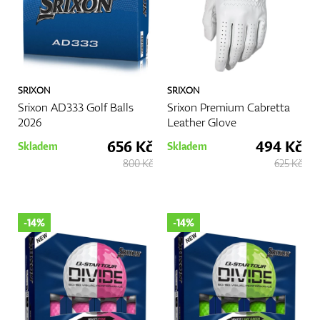
SRIXON
SRIXON
Srixon AD333 Golf Balls
Srixon Premium Cabretta
2026
Leather Glove
656 Kč
494 Kč
Skladem
Skladem
800 Kč
625 Kč
-14%
-14%