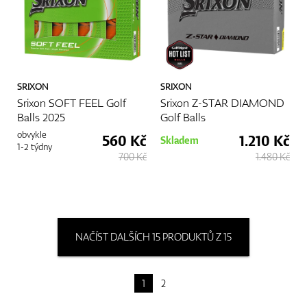
SRIXON
SRIXON
Srixon SOFT FEEL Golf
Srixon Z-STAR DIAMOND
Balls 2025
Golf Balls
obvykle
560 Kč
1.210 Kč
Skladem
1-2 týdny
700 Kč
1.480 Kč
NAČÍST DALŠÍCH 15 PRODUKTŮ Z 15
1
2