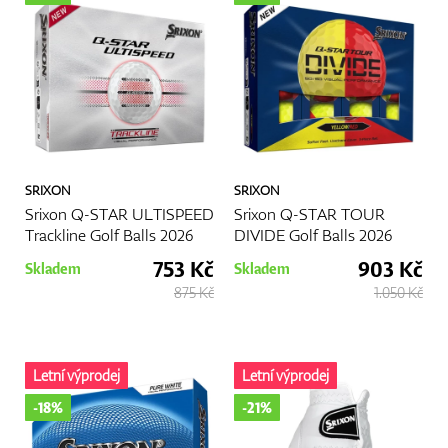
GPS/Dálkoměry
Doplňky
SRIXON
SRIXON
Srixon Q-STAR ULTISPEED
Srixon Q-STAR TOUR
Trackline Golf Balls 2026
DIVIDE Golf Balls 2026
Dárkové poukazy
753 Kč
903 Kč
Skladem
Skladem
875 Kč
1.050 Kč
Letní výprodej
Letní výprodej
-18%
-21%