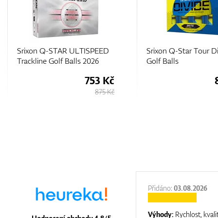
Srixon Q-STAR ULTISPEED
Srixon Q-Star Tour Di
Trackline Golf Balls 2026
Golf Balls
753 Kč
875 Kč
:
31.12.2025
Přidáno:
03.08.2026
:
top luxury
Výhody:
Rychlost, kvali