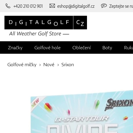
+420 210 012 901
eshop@digitalgolf.cz
Zeptejte se n
Značky
Golfové hole
Oblečení
Boty
Ruk
Golfové míčky
Nové
Srixon