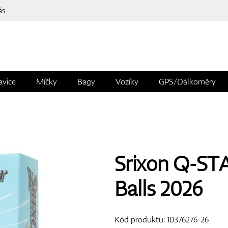
ás
avice
Míčky
Bagy
Vozíky
GPS/Dálkoměry
Srixon Q-ST
Balls 2026
Kód produktu:
10376276-26