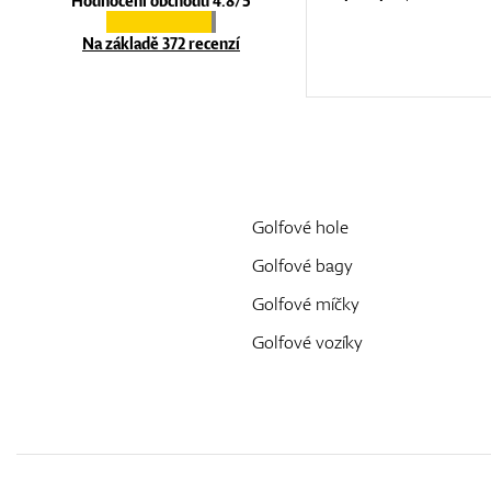
Hodnocení obchodu 4.8/5
Na základě 372 recenzí
Golfové hole
Golfové bagy
Golfové míčky
Golfové vozíky