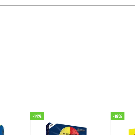
-14%
-18%