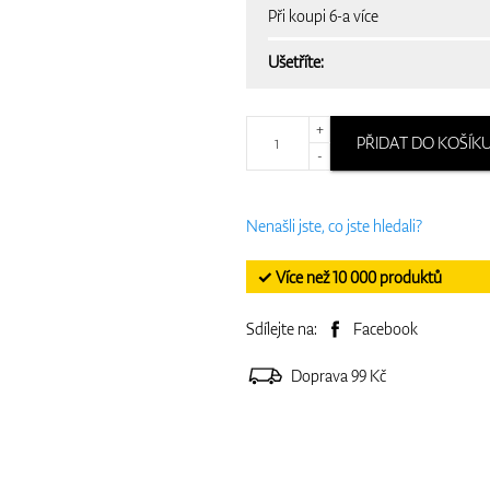
Při koupi 6-a více
Ušetříte:
+
PŘIDAT DO KOŠÍK
-
Nenašli jste, co jste hledali?
✓ Více než 10 000 produktů
Sdílejte na:
Facebook
Doprava 99 Kč