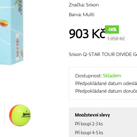
Značka:
Srixon
Barva: Multi
903
Kč
-14%
1.050 Kč
Srixon Q-STAR TOUR DIVIDE Gol
Dostupnost:
Skladem
Předpokládané datum odeslá
Předpokládané datum doruče
Množstevní slevy
Při koupi 2-3 ks
Při koupi 4-5 ks