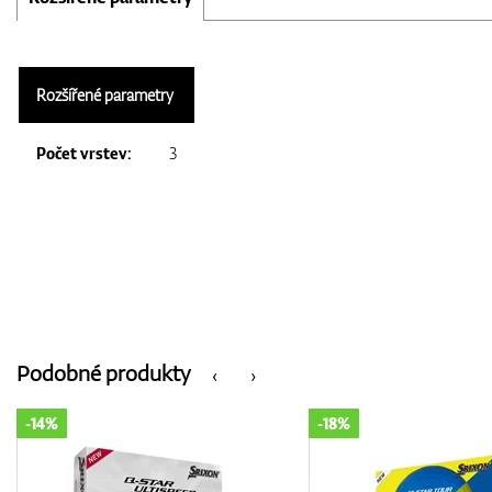
Rozšířené parametry
Počet vrstev:
3
Podobné produkty
‹
›
-14%
-18%