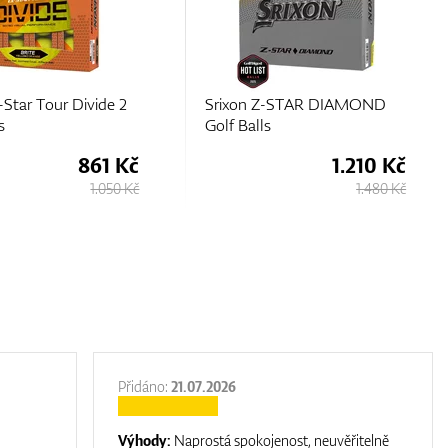
-Star Tour Divide 2
Srixon Z-STAR DIAMOND
s
Golf Balls
861 Kč
1.210 Kč
1.050 Kč
1.480 Kč
Přidáno:
21.07.2026
Výhody:
Naprostá spokojenost, neuvěřitelně