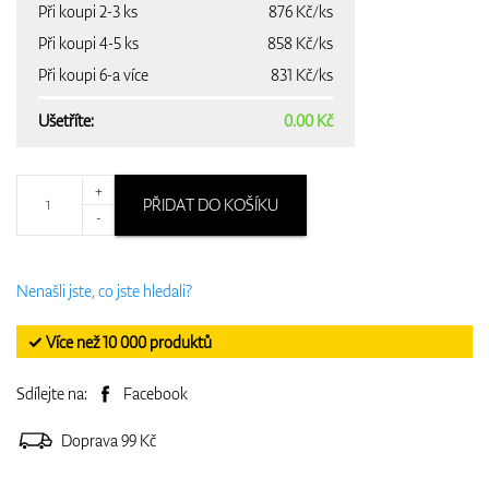
Při koupi 2-3 ks
876 Kč/ks
Při koupi 4-5 ks
858 Kč/ks
Při koupi 6-a více
831 Kč/ks
Ušetříte:
0.00 Kč
+
PŘIDAT DO KOŠÍKU
-
Nenašli jste, co jste hledali?
✓ Více než 10 000 produktů
Sdílejte na:
Facebook
Doprava 99 Kč