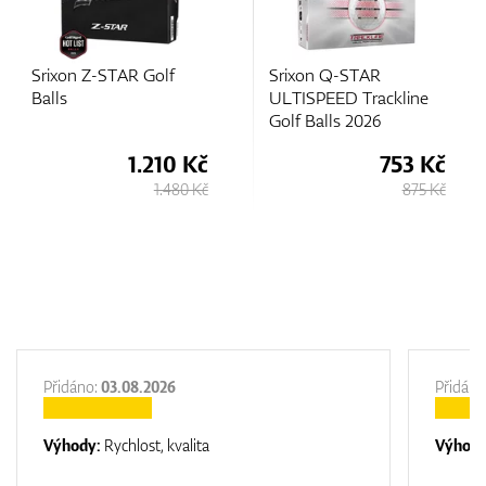
Srixon Q-STAR
Srixon Q-Star Tour
ULTISPEED Trackline
Divide 2 Golf Balls
Golf Balls 2026
753 Kč
861 Kč
875 Kč
1.050 Kč
Přidáno:
03.08.2026
Přidáno
Výhody:
Rychlost, kvalita
Výhod