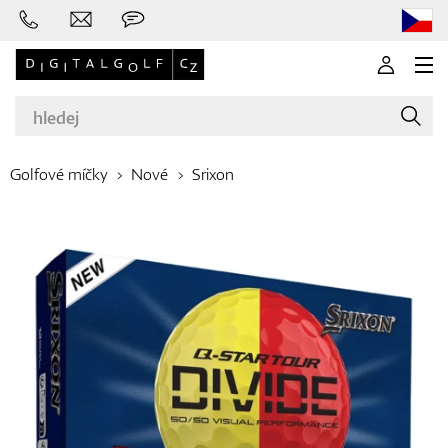
Golfové míčky
Nové
Srixon
Značky
Golfové hole
Oblečení