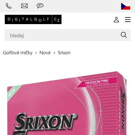
Golfové míčky
Nové
Srixon
Značky
Golfové hole
Oblečení