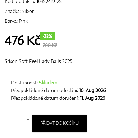
Kód produktu:
10352419-25
Značka:
Srixon
Barva: Pink
GPS/Dálkoměry
476
Kč
-32%
700 Kč
Doplňky
Srixon Soft Feel Lady Balls 2025
Dárkové poukazy
Dostupnost:
Skladem
Předpokládané datum odeslání:
10. Aug 2026
Předpokládané datum doručení:
11. Aug 2026
+
PŘIDAT DO KOŠÍKU
-