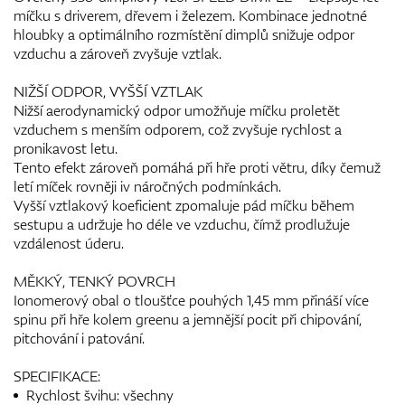
míčku s driverem, dřevem i železem. Kombinace jednotné
hloubky a optimálního rozmístění dimplů snižuje odpor
vzduchu a zároveň zvyšuje vztlak.
NIŽŠÍ ODPOR, VYŠŠÍ VZTLAK
Nižší aerodynamický odpor umožňuje míčku proletět
vzduchem s menším odporem, což zvyšuje rychlost a
pronikavost letu.
Tento efekt zároveň pomáhá při hře proti větru, díky čemuž
letí míček rovněji iv náročných podmínkách.
Vyšší vztlakový koeficient zpomaluje pád míčku během
sestupu a udržuje ho déle ve vzduchu, čímž prodlužuje
vzdálenost úderu.
MĚKKÝ, TENKÝ POVRCH
Ionomerový obal o tloušťce pouhých 1,45 mm přináší více
spinu při hře kolem greenu a jemnější pocit při chipování,
pitchování i patování.
SPECIFIKACE:
Rychlost švihu: všechny