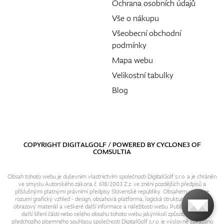
Ochrana osobních údajů
Vše o nákupu
Všeobecní obchodní
podmínky
Mapa webu
Velikostní tabulky
Blog
COPYRIGHT DIGITALGOLF / POWERED BY
CYCLONE3
OF
COMSULTIA
Obsah tohoto webu je duševním vlastnictvím společnosti DigitalGolf s.r.o. a je chráněn
ve smyslu Autorského zákona č. 618/2003 Z.z. ve znění pozdějších předpisů a
příslušnými platnými právními předpisy Slovenské republiky. Obsahem webu se
rozumí grafický vzhled - design, obsahová platforma, logická struktura, textový i
obrazový materiál a veškeré další informace a náležitosti webu. Publikování resp.
další šíření části nebo celého obsahu tohoto webu jakýmkoli způsobem bez
předchozího písemného souhlasu společnosti DigitalGolf s.r.o. je výslovně zakázáno