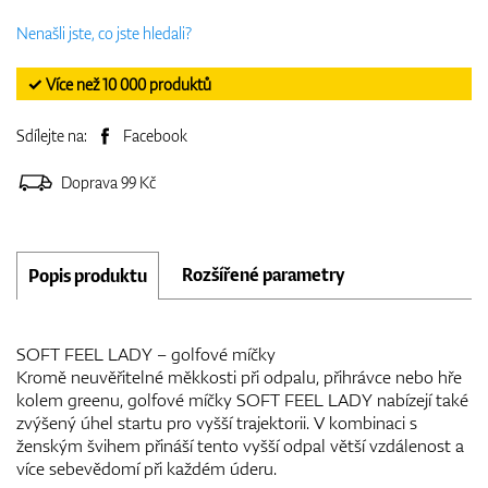
Nenašli jste, co jste hledali?
✓ Více než 10 000 produktů
Sdílejte na:
Facebook
Doprava 99 Kč
Rozšířené parametry
Popis produktu
SOFT FEEL LADY – golfové míčky
Kromě neuvěřitelné měkkosti při odpalu, přihrávce nebo hře
kolem greenu, golfové míčky SOFT FEEL LADY nabízejí také
zvýšený úhel startu pro vyšší trajektorii. V kombinaci s
ženským švihem přináší tento vyšší odpal větší vzdálenost a
více sebevědomí při každém úderu.