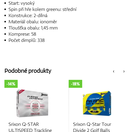
Start: vysoký
Spin při hře kolem greenu: střední
Konstrukce: 2-dílná
Materiál obalu: ionoměr
Tloušťka obalu: 1,45 mm
Komprese: 58
Počet dimplů: 338
Podobné produkty
‹
›
-18%
-14%
Srixon Q-Star Tour
Srixon Q-STAR TOUR
Divide 2 Golf Balls
DIVIDE Golf Balls 2026