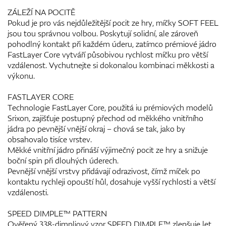
ZÁLEŽÍ NA POCITĚ
Pokud je pro vás nejdůležitější pocit ze hry, míčky SOFT FEEL
jsou tou správnou volbou. Poskytují solidní, ale zároveň
pohodlný kontakt při každém úderu, zatímco prémiové jádro
FastLayer Core vytváří působivou rychlost míčku pro větší
vzdálenost. Vychutnejte si dokonalou kombinaci měkkosti a
výkonu.
FASTLAYER CORE
Technologie FastLayer Core, použitá iu prémiových modelů
Srixon, zajišťuje postupný přechod od měkkého vnitřního
jádra po pevnější vnější okraj – chová se tak, jako by
obsahovalo tisíce vrstev.
Měkké vnitřní jádro přináší výjimečný pocit ze hry a snižuje
boční spin při dlouhých úderech.
Pevnější vnější vrstvy přidávají odrazivost, čímž míček po
kontaktu rychleji opouští hůl, dosahuje vyšší rychlosti a větší
vzdálenosti.
SPEED DIMPLE™ PATTERN
Ověřený 338-dimpliový vzor SPEED DIMPLE™ zlepšuje let