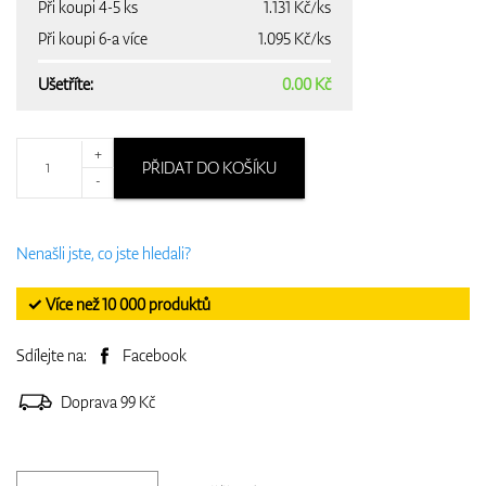
Při koupi 4-5 ks
1.131 Kč/ks
Při koupi 6-a více
1.095 Kč/ks
Ušetříte:
0.00 Kč
+
PŘIDAT DO KOŠÍKU
-
Nenašli jste, co jste hledali?
✓ Více než 10 000 produktů
Sdílejte na:
Facebook
Doprava 99 Kč