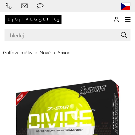
Golfové míčky
Nové
Srixon
Značky
Golfové hole
Oblečení