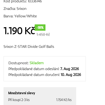
Kód produktu:
10336146
Značka:
Srixon
Barva: Yellow/White
GPS/Dálkoměry
1.190
Kč
-18%
1.450 Kč
Doplňky
Srixon Z-STAR Divide Golf Balls
Dárkové poukazy
Dostupnost:
Skladem
Předpokládané datum odeslání:
7. Aug 2026
Předpokládané datum doručení:
10. Aug 2026
Množstevní slevy
Při koupi 2-3 ks
1.154 Kč/ks