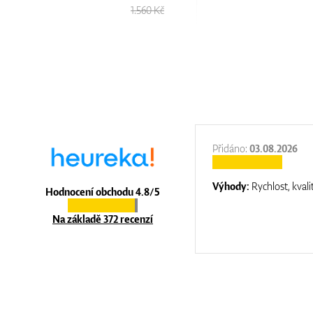
1.560 Kč
:
31.12.2025
Přidáno:
03.08.2026
:
top luxury
Výhody:
Rychlost, kvali
Hodnocení obchodu 4.8/5
Na základě 372 recenzí