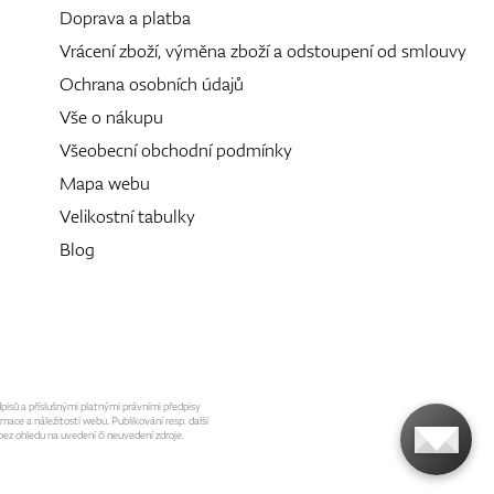
Doprava a platba
Vrácení zboží, výměna zboží a odstoupení od smlouvy
Ochrana osobních údajů
Vše o nákupu
Všeobecní obchodní podmínky
Mapa webu
Velikostní tabulky
Blog
dpisů a příslušnými platnými právními předpisy
mace a náležitosti webu. Publikování resp. další
ez ohledu na uvedení či neuvedení zdroje.