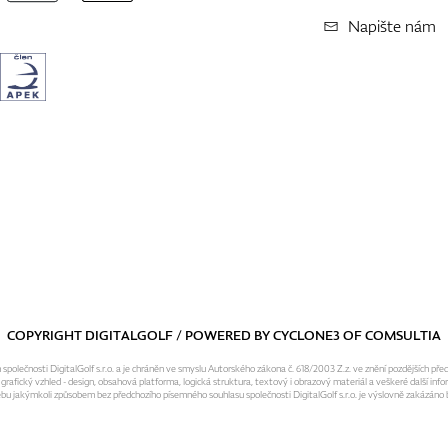
Napište nám
COPYRIGHT DIGITALGOLF / POWERED BY
CYCLONE3
OF
COMSULTIA
olečnosti DigitalGolf s.r.o. a je chráněn ve smyslu Autorského zákona č. 618/2003 Z.z. ve znění pozdějších pře
fický vzhled - design, obsahová platforma, logická struktura, textový i obrazový materiál a veškeré další infor
ebu jakýmkoli způsobem bez předchozího písemného souhlasu společnosti DigitalGolf s.r.o. je výslovně zakázáno b