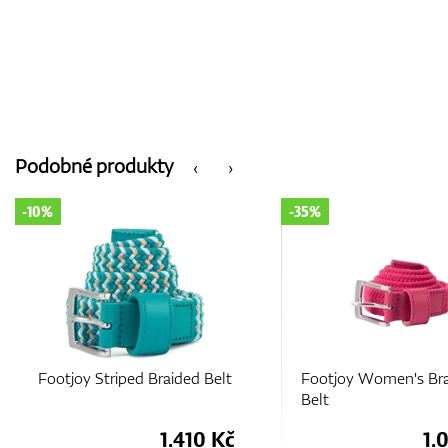
Podobné produkty
‹
›
-10%
-35%
Footjoy Striped Braided Belt
Footjoy Women's Br
Belt
1.410 Kč
1.