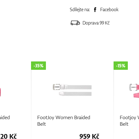
Sdílejte na:
Facebook
Doprava 99 Kč
-35%
-15%
aided
FootJoy Women Braided
Footjoy
Belt
Belt
020 Kč
959 Kč