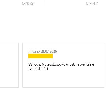
1.560 Kč
1.480 Kč
Přidáno:
21.07.2026
Výhody:
Naprostá spokojenost, neuvěřitelně
rychlé dodání