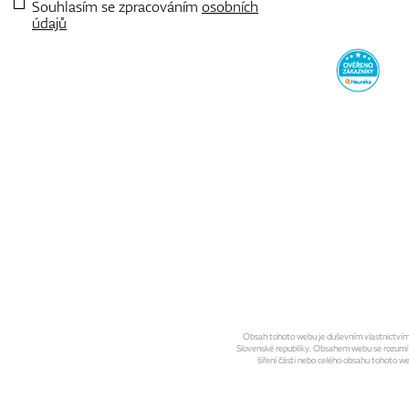
Souhlasím se zpracováním
osobních
údajů
Obsah tohoto webu je duševním vlastnictvím sp
Slovenské republiky. Obsahem webu se rozumí gra
šíření části nebo celého obsahu tohoto w