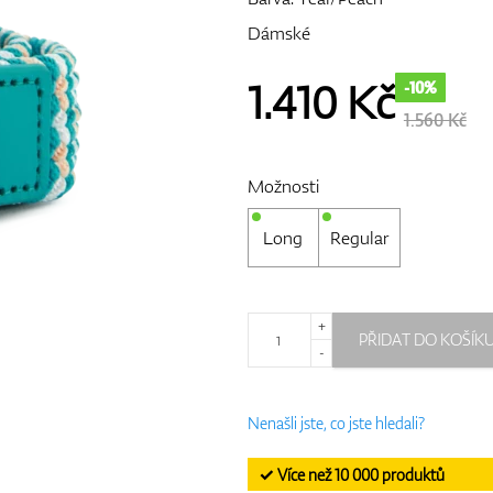
Dámské
1.410
Kč
-10%
1.560 Kč
Možnosti
Long
Regular
+
PŘIDAT DO KOŠÍK
-
Nenašli jste, co jste hledali?
✓ Více než 10 000 produktů