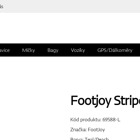
ás
avice
Míčky
Bagy
Vozíky
GPS/Dálkoměry
Footjoy Strip
Kód produktu:
69588-L
Značka:
FootJoy
Barva: Teal/Peach