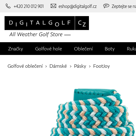
+420 210 012 901
eshop@digitalgolf.cz
Zeptejte se n
Značky
Golfové hole
Oblečení
Boty
Ruk
Golfové oblečení
Dámské
Pásky
FootJoy