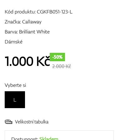
Kód produktu:
CGKFB051-123-L
Značka:
Callaway
GPS/Dálkoměry
Barva: Brilliant White
Dámské
Doplňky
1.000
Kč
-50%
2.000 Kč
Dárkové poukazy
Vyberte si
L
Velikostní tabulka
Dostupnost:
Skladem