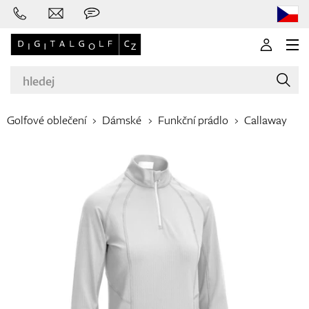
Golfové oblečení
Dámské
Funkční prádlo
Callaway
Značky
Golfové hole
Oblečení