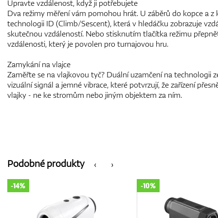
Upravte vzdálenost, když ji potřebujete
Dva režimy měření vám pomohou hrát. U záběrů do kopce a z k
technologii ID (Climb/Sescent), která v hledáčku zobrazuje v
skutečnou vzdáleností. Nebo stisknutím tlačítka režimu přepn
vzdálenosti, který je povolen pro turnajovou hru.
Zamykání na vlajce
Zaměřte se na vlajkovou tyč? Duální uzamčení na technologii 
vizuální signál a jemné vibrace, které potvrzují, že zařízení pře
vlajky - ne ke stromům nebo jiným objektem za ním.
Podobné produkty
‹
›
-10%
-15%