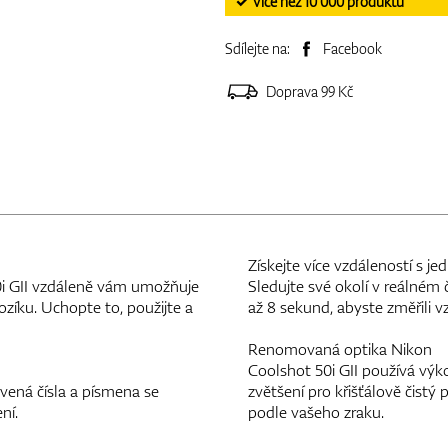
✓ Více než 10 000 produktů
Sdílejte na:
Facebook
Doprava 99 Kč
Získejte více vzdáleností s 
i GII vzdáleně vám umožňuje
Sledujte své okolí v reálném 
ozíku. Uchopte to, použijte a
až 8 sekund, abyste změřili 
Renomovaná optika Nikon
Coolshot 50i GII používá vý
rvená čísla a písmena se
zvětšení pro křišťálově čistý
ní.
podle vašeho zraku.