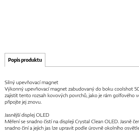
Popis produktu
Silný upevňovací magnet
Výkonný upevňovací magnet zabudovaný do boku coolshot 50
zajistit tento rozsah kovových povrchů, jako je rám golfového v
připojte jej znovu.
Jasnější displej OLED
Měření se snadno čistí na displeji Crystal Clean OLED. Jasně če
snadno činí a jejich jas lze upravit podle úrovně okolního osvětle