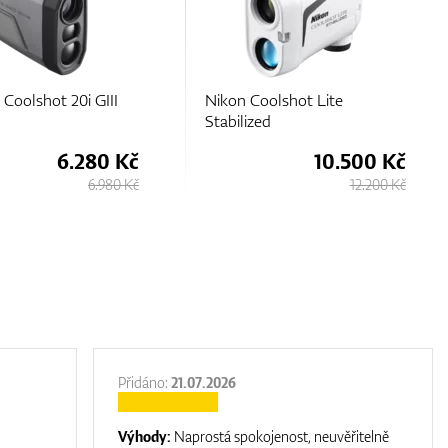
 Coolshot Lite
Nikon Coolshot 20 GIII
ized
10.500 Kč
5.380 Kč
12.200 Kč
5.980 Kč
Přidáno:
21.07.2026
Výhody:
Naprostá spokojenost, neuvěřitelně