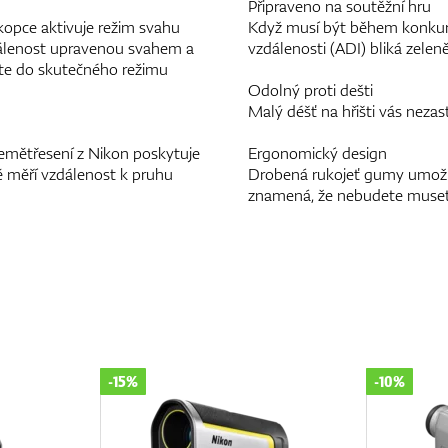
Připraveno na soutěžní hru
opce aktivuje režim svahu
Když musí být během konkur
zdálenost upravenou svahem a
vzdálenosti (ADI) bliká zelen
ěte do skutečného režimu
Odolný proti dešti
Malý déšť na hřišti vás nezast
zemětřesení z Nikon poskytuje
Ergonomický design
sně měří vzdálenost k pruhu
Drobená rukojeť gumy umožňu
znamená, že nebudete muset s
-10%
-14%