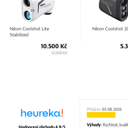
Nikon Coolshot 20 GIII
Nikon Coolshot
5.380 Kč
5.980 Kč
:
31.12.2025
Přidáno:
03.08.2026
:
top luxury
Výhody:
Rychlost, kvali
Hodnocení obchodu 4.8/5