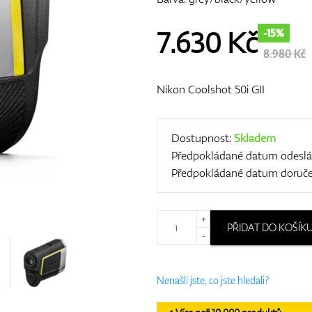
7.630
Kč
-15%
8.980 Kč
Nikon Coolshot 50i GII
Dostupnost:
Skladem
Předpokládané datum odeslá
Předpokládané datum doruče
+
PŘIDAT DO KOŠÍK
-
Nenašli jste, co jste hledali?