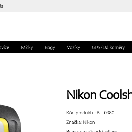
ás
avice
Míčky
Bagy
Vozíky
GPS/Dálkoměry
Nikon Coolsh
Kód produktu:
B-L0380
Značka:
Nikon
Barva: grey/black/yellow