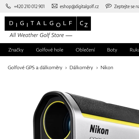
+420 210 012 901
eshop@digitalgolf.cz
Zeptejte se n
Značky
Golfové hole
Oblečení
Boty
Ruk
Golfové GPS a dálkoměry
Dálkoměry
Nikon