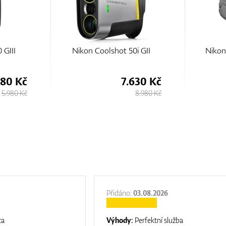
 50i GII
Nikon Coolshot 20i GIII
Nikon
Stabil
7.630 Kč
6.280 Kč
8.980 Kč
6.980 Kč
Přidáno:
03.08.2026
ta
Výhody:
Perfektní služba