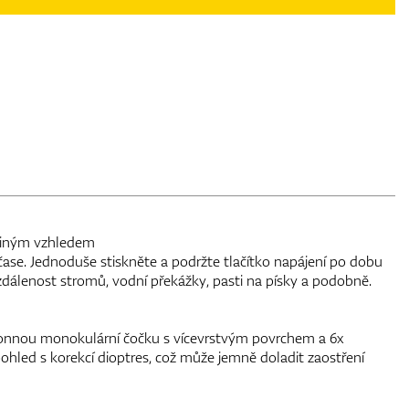
jediným vzhledem
čase. Jednoduše stiskněte a podržte tlačítko napájení po dobu
vzdálenost stromů, vodní překážky, pasti na písky a podobně.
konnou monokulární čočku s vícevrstvým povrchem a 6x
 pohled s korekcí dioptres, což může jemně doladit zaostření