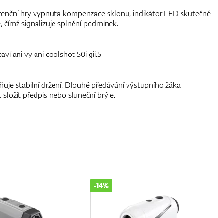
enční hry vypnuta kompenzace sklonu, indikátor LED skutečné
ě, čímž signalizuje splnění podmínek.
aví ani vy ani coolshot 50i gii.5
je stabilní držení. Dlouhé předávání výstupního žáka
ložit předpis nebo sluneční brýle.
-10%