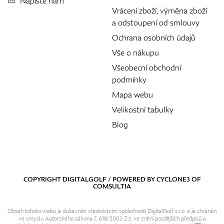
Napište nám
Vrácení zboží, výměna zboží
a odstoupení od smlouvy
Ochrana osobních údajů
Vše o nákupu
Všeobecní obchodní
podmínky
Mapa webu
Velikostní tabulky
Blog
COPYRIGHT DIGITALGOLF / POWERED BY
CYCLONE3
OF
COMSULTIA
Obsah tohoto webu je duševním vlastnictvím společnosti DigitalGolf s.r.o. a je chráněn
ve smyslu Autorského zákona č. 618/2003 Z.z. ve znění pozdějších předpisů a