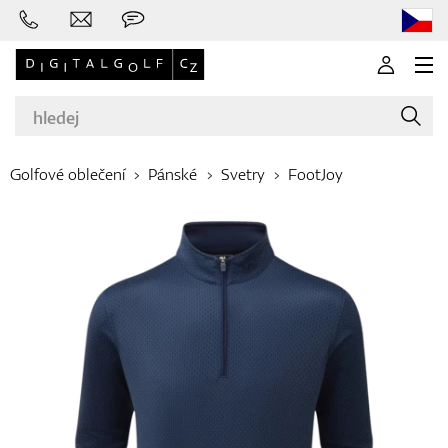
Golfové oblečení
Pánské
Svetry
FootJoy
Značky
Golfové hole
Oblečení