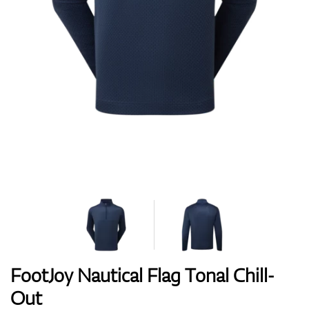
Boty
Rukavice
Míčky
Bagy
FootJoy Nautical Flag Tonal Chill-
Out
Vozíky