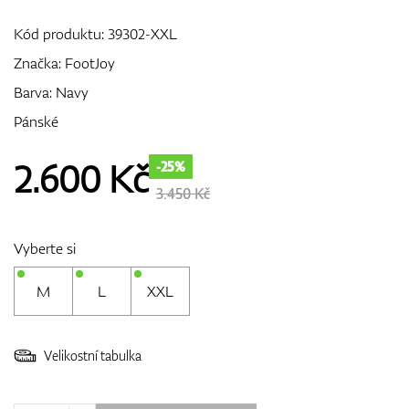
Kód produktu:
39302-XXL
Značka:
FootJoy
GPS/Dálkoměry
Barva: Navy
Pánské
Doplňky
2.600
Kč
-25%
3.450 Kč
Dárkové poukazy
Vyberte si
M
L
XXL
Velikostní tabulka