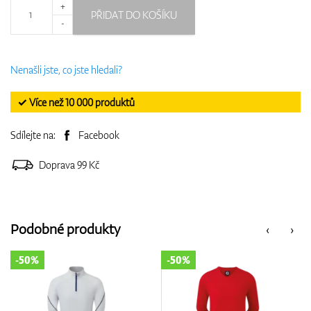
+
PŘIDAT DO KOŠÍKU
-
Nenašli jste, co jste hledali?
✓ Více než 10 000 produktů
Sdílejte na:
Facebook
Doprava 99 Kč
Podobné produkty
‹
›
-50%
-25%