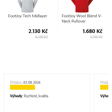
r
FootJoy Wool Blend V-
FootJoy Nautical Flag
Neck Pullover
Tonal Chill-Out
č
1.680 Kč
2.600 Kč
Kč
3.330 Kč
3.450 Kč
Přidáno:
03.08.2026
Přidáno
Výhody:
Rychlost, kvalita
Výhod