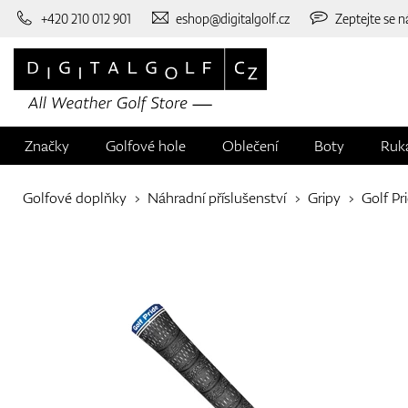
+420 210 012 901
eshop@digitalgolf.cz
Zeptejte se n
Značky
Golfové hole
Oblečení
Boty
Ruk
Golfové doplňky
Náhradní příslušenství
Gripy
Golf Pr