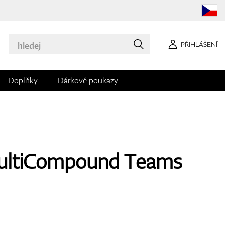
PŘIHLÁŠENÍ
Doplňky
Dárkové poukazy
MultiCompound Teams