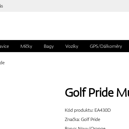
ás
avice
Míčky
Bagy
Vozíky
GPS/Dálkoměry
ide
Golf Pride 
Kód produktu:
EA430D
Značka:
Golf Pride
Barva: Navy/Orange