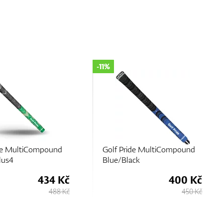
-11%
ide MultiCompound
Golf Pride MultiCompound
ck
Teams Plus4
400 Kč
434 Kč
450 Kč
488 Kč