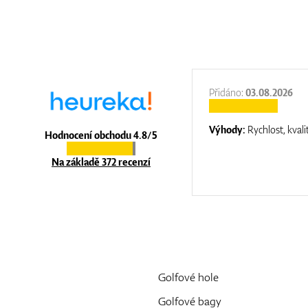
:
31.12.2025
Přidáno:
03.08.2026
:
top luxury
Výhody:
Rychlost, kvali
Hodnocení obchodu 4.8/5
Na základě 372 recenzí
Golfové hole
Golfové bagy