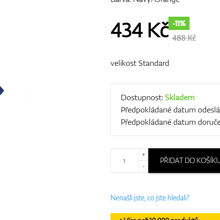
434
Kč
-11%
488 Kč
velikost Standard
Dostupnost:
Skladem
Předpokládané datum odeslá
Předpokládané datum doruče
+
PŘIDAT DO KOŠÍK
-
Nenašli jste, co jste hledali?