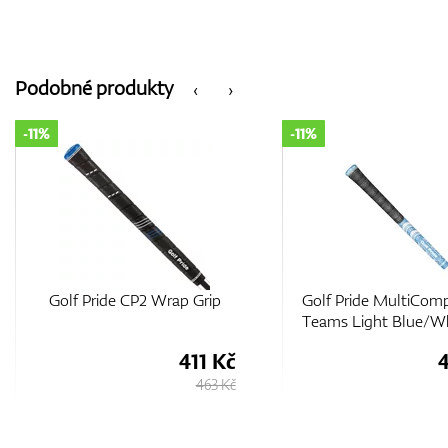
Podobné produkty
‹
›
-11%
-11%
Golf Pride MultiCompound
Golf Pride MultiCo
Teams Light Blue/White
Blue/Black Midsize
434 Kč
488 Kč