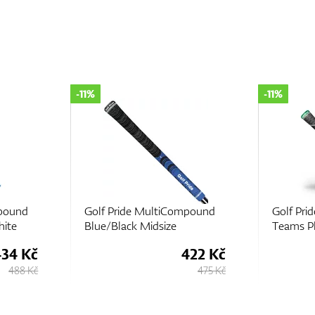
-11%
-11%
mpound
Golf Pride MultiCompound
Golf Pr
Teams Plus4
Blue/Bla
422 Kč
434 Kč
475 Kč
488 Kč