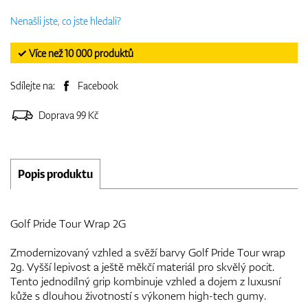
Nenašli jste, co jste hledali?
✓ Více než 10 000 produktů
Sdílejte na:
Facebook
Doprava 99 Kč
Popis produktu
Golf Pride Tour Wrap 2G
Zmodernizovaný vzhled a svěží barvy Golf Pride Tour wrap
2g. Vyšší lepivost a ještě měkčí materiál pro skvělý pocit.
Tento jednodílný grip kombinuje vzhled a dojem z luxusní
kůže s dlouhou životností s výkonem high-tech gumy.