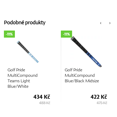
Podobné produkty
‹
›
-11%
-11%
Golf Pride
Golf Pride
MultiCompound
MultiCompound
Teams Light
Blue/Black Midsize
Blue/White
434 Kč
422 Kč
488 Kč
475 Kč