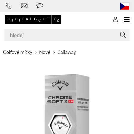
Golfové míčky
Nové
Callaway
Značky
Golfové hole
Oblečení