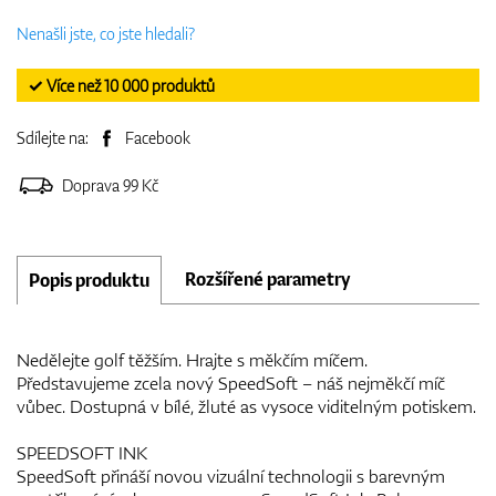
Nenašli jste, co jste hledali?
✓ Více než 10 000 produktů
Sdílejte na:
Facebook
Doprava 99 Kč
Rozšířené parametry
Popis produktu
Nedělejte golf těžším. Hrajte s měkčím míčem.
Představujeme zcela nový SpeedSoft – náš nejměkčí míč
vůbec. Dostupná v bílé, žluté as vysoce viditelným potiskem.
SPEEDSOFT INK
SpeedSoft přináší novou vizuální technologii s barevným