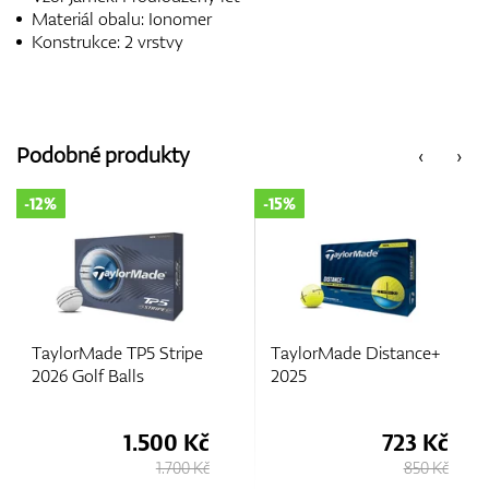
Materiál obalu: Ionomer
Konstrukce: 2 vrstvy
Podobné produkty
‹
›
-12%
-15%
TaylorMade TP5 Stripe
TaylorMade Distance+
2026 Golf Balls
2025
1.500 Kč
723 Kč
1.700 Kč
850 Kč