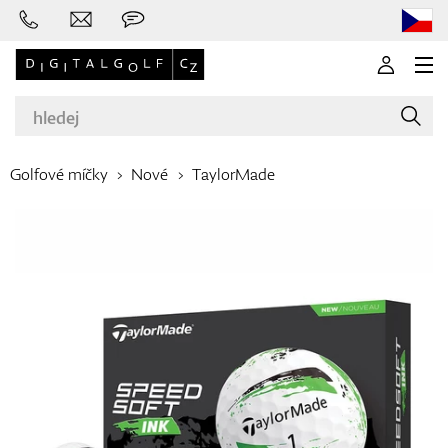
Golfové míčky
Nové
TaylorMade
Značky
Golfové hole
Oblečení