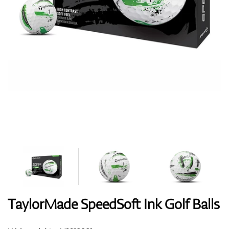
Boty
Rukavice
Míčky
Bagy
TaylorMade SpeedSoft Ink Golf Balls
Vozíky