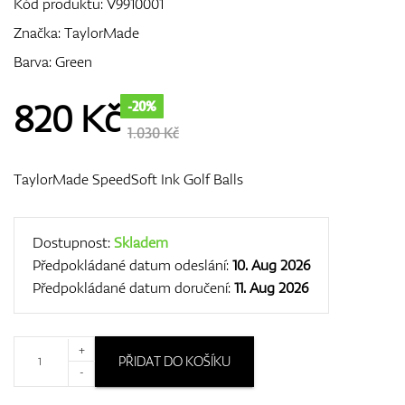
Kód produktu:
V9910001
Značka:
TaylorMade
Barva: Green
GPS/Dálkoměry
820
Kč
-20%
1.030 Kč
Doplňky
TaylorMade SpeedSoft Ink Golf Balls
Dárkové poukazy
Dostupnost:
Skladem
Předpokládané datum odeslání:
10. Aug 2026
Předpokládané datum doručení:
11. Aug 2026
+
PŘIDAT DO KOŠÍKU
-