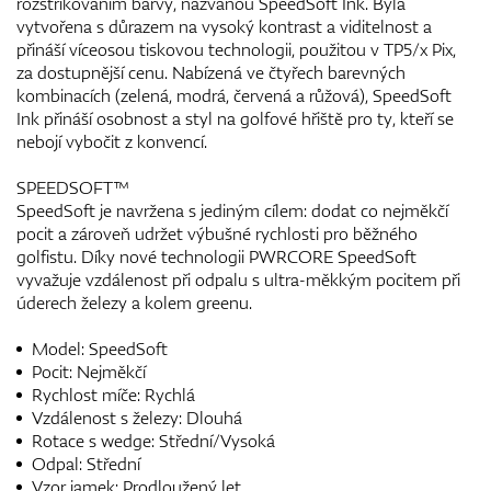
rozstřikováním barvy, nazvanou SpeedSoft Ink. Byla
vytvořena s důrazem na vysoký kontrast a viditelnost a
přináší víceosou tiskovou technologii, použitou v TP5/x Pix,
za dostupnější cenu. Nabízená ve čtyřech barevných
kombinacích (zelená, modrá, červená a růžová), SpeedSoft
Ink přináší osobnost a styl na golfové hřiště pro ty, kteří se
nebojí vybočit z konvencí.
SPEEDSOFT™
SpeedSoft je navržena s jediným cílem: dodat co nejměkčí
pocit a zároveň udržet výbušné rychlosti pro běžného
golfistu. Díky nové technologii PWRCORE SpeedSoft
vyvažuje vzdálenost při odpalu s ultra-měkkým pocitem při
úderech železy a kolem greenu.
Model: SpeedSoft
Pocit: Nejměkčí
Rychlost míče: Rychlá
Vzdálenost s železy: Dlouhá
Rotace s wedge: Střední/Vysoká
Odpal: Střední
Vzor jamek: Prodloužený let