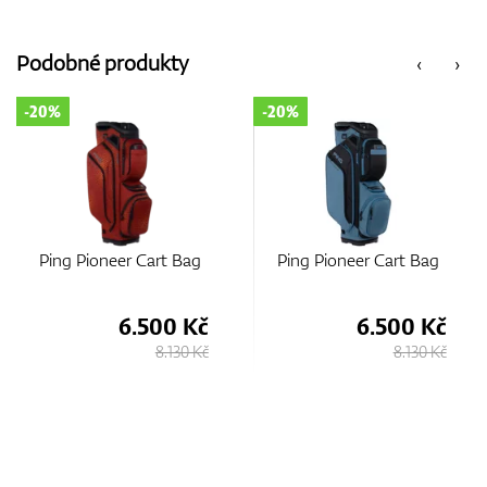
Podobné produkty
‹
›
-20%
-20%
g
Ping Pioneer Cart Bag
Ping Traverse Cart Bag
č
6.500 Kč
5.700 Kč
Kč
8.130 Kč
7.130 Kč