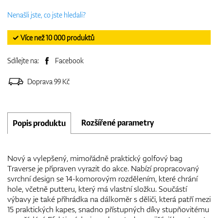
Nenašli jste, co jste hledali?
✓ Více než 10 000 produktů
Sdílejte na:
Facebook
Doprava 99 Kč
Rozšířené parametry
Popis produktu
Nový a vylepšený, mimořádně praktický golfový bag
Traverse je připraven vyrazit do akce. Nabízí propracovaný
svrchní design se 14-komorovým rozdělením, které chrání
hole, včetně putteru, který má vlastní složku. Součástí
výbavy je také přihrádka na dálkoměr s děliči, která patří mezi
15 praktických kapes, snadno přístupných díky stupňovitému