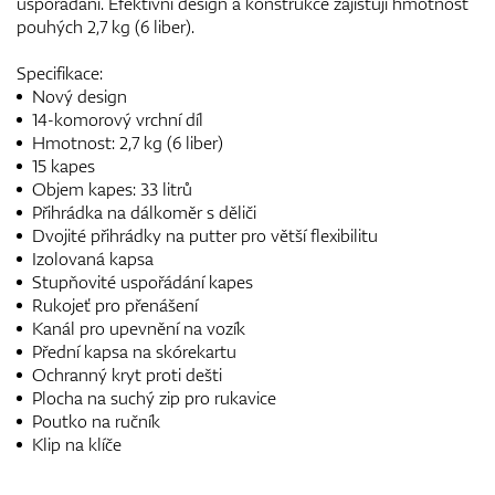
uspořádání. Efektivní design a konstrukce zajišťují hmotnost
pouhých 2,7 kg (6 liber).
Specifikace:
Nový design
14-komorový vrchní díl
Hmotnost: 2,7 kg (6 liber)
15 kapes
Objem kapes: 33 litrů
Přihrádka na dálkoměr s děliči
Dvojité přihrádky na putter pro větší flexibilitu
Izolovaná kapsa
Stupňovité uspořádání kapes
Rukojeť pro přenášení
Kanál pro upevnění na vozík
Přední kapsa na skórekartu
Ochranný kryt proti dešti
Plocha na suchý zip pro rukavice
Poutko na ručník
Klip na klíče