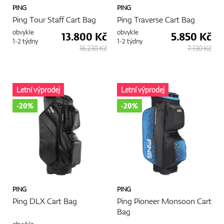
PING
PING
Ping Tour Staff Cart Bag
Ping Traverse Cart Bag
obvykle
obvykle
13.800 Kč
5.850 Kč
1-2 týdny
1-2 týdny
16.230 Kč
7.130 Kč
Letní výprodej
Letní výprodej
-20%
-20%
PING
PING
Ping DLX Cart Bag
Ping Pioneer Monsoon Cart
Bag
obvykle