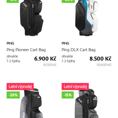
PING
PING
Ping Pioneer Cart Bag
Ping DLX Cart Bag
obvykle
obvykle
6.900 Kč
8.500 Kč
1-2 týdny
1-2 týdny
8.130 Kč
10.630 Kč
Letní výprodej
Letní výprodej
-20%
-15%