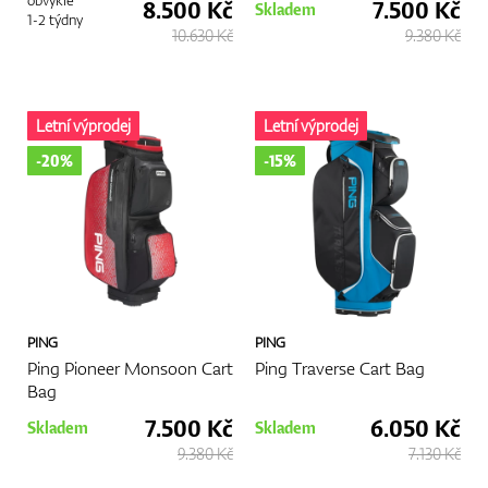
8.500 Kč
7.500 Kč
Skladem
1-2 týdny
10.630 Kč
9.380 Kč
Letní výprodej
Letní výprodej
-20%
-15%
PING
PING
Ping Pioneer Monsoon Cart
Ping Traverse Cart Bag
Bag
7.500 Kč
6.050 Kč
Skladem
Skladem
9.380 Kč
7.130 Kč