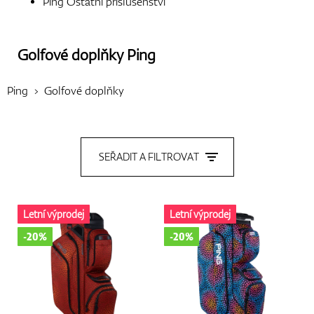
Ping Ostatní příslušenství
Boty
Golfové doplňky
Ping
Ping
Golfové doplňky
Rukavice
SEŘADIT A FILTROVAT
Míčky
Letní výprodej
Letní výprodej
Bagy
-20%
-20%
Vozíky