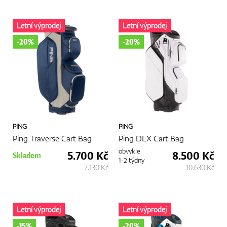
Letní výprodej
Letní výprodej
-20%
-20%
PING
PING
Ping Traverse Cart Bag
Ping DLX Cart Bag
obvykle
5.700 Kč
8.500 Kč
Skladem
1-2 týdny
7.130 Kč
10.630 Kč
Letní výprodej
Letní výprodej
-15%
-20%