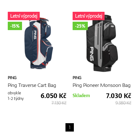
Letní výprodej
Letní výprodej
-15%
-25%
PING
PING
Ping Traverse Cart Bag
Ping Pioneer Monsoon Bag
obvykle
6.050 Kč
7.030 Kč
Skladem
1-2 týdny
7.130 Kč
9.380 Kč
1