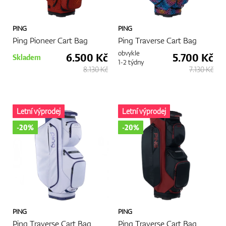
PING
PING
GPS/Dálkoměry
Ping Pioneer Cart Bag
Ping Traverse Cart Bag
obvykle
6.500 Kč
5.700 Kč
Skladem
1-2 týdny
8.130 Kč
7.130 Kč
Doplňky
Letní výprodej
Letní výprodej
-20%
-20%
Dárkové poukazy
PING
PING
Ping Traverse Cart Bag
Ping Traverse Cart Bag