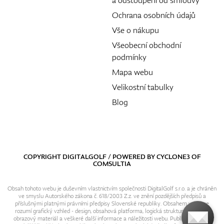
a odstoupení od smlouvy
Ochrana osobních údajů
Vše o nákupu
Všeobecní obchodní
podmínky
Mapa webu
Velikostní tabulky
Blog
COPYRIGHT DIGITALGOLF / POWERED BY
CYCLONE3
OF
COMSULTIA
Obsah tohoto webu je duševním vlastnictvím společnosti DigitalGolf s.r.o. a je chráněn
ve smyslu Autorského zákona č. 618/2003 Z.z. ve znění pozdějších předpisů a
příslušnými platnými právními předpisy Slovenské republiky. Obsahem webu se
rozumí grafický vzhled - design, obsahová platforma, logická struktura, textový i
obrazový materiál a veškeré další informace a náležitosti webu. Publikování resp.