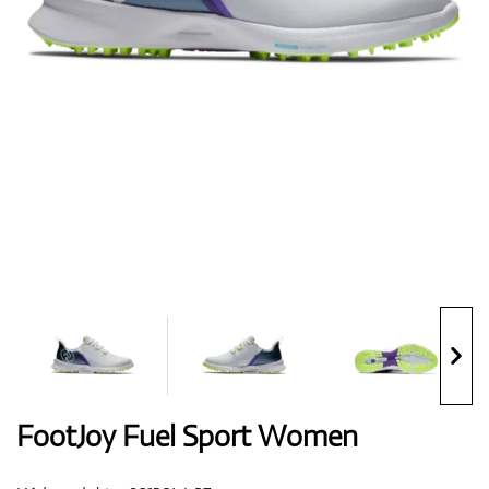
Boty
Rukavice
Míčky
Bagy
FootJoy Fuel Sport Women
Vozíky