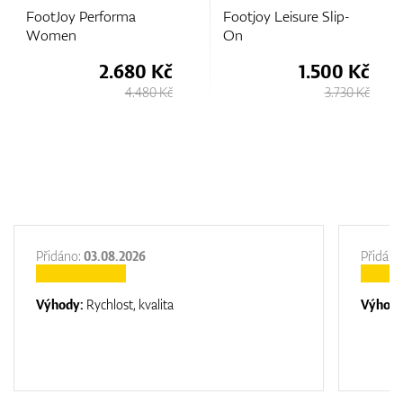
Footjoy Leisure Slip-
FootJoy Pro/SL
On
Women
1.500 Kč
4.600 Kč
3.730 Kč
6.130 Kč
Přidáno:
03.08.2026
Přidáno
Výhody:
Rychlost, kvalita
Výhod