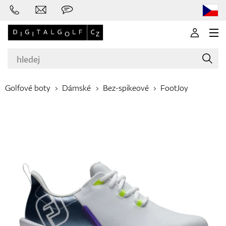
Golfové boty
Dámské
Bez-spikeové
FootJoy
Značky
Golfové hole
Oblečení