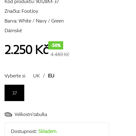
Kód produktu:
90128M-37
Značka:
FootJoy
Barva: White / Navy / Green
GPS/Dálkoměry
Dámské
2.250
Kč
-50%
Doplňky
4.480 Kč
Vyberte si
UK
/
EU
Dárkové poukazy
37
Velikostní tabulka
Dostupnost:
Skladem