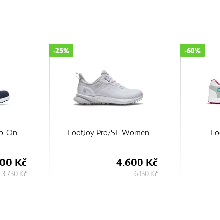
-25%
-60%
lip-On
FootJoy Pro/SL Women
Fo
500 Kč
4.600 Kč
3.730 Kč
6.130 Kč