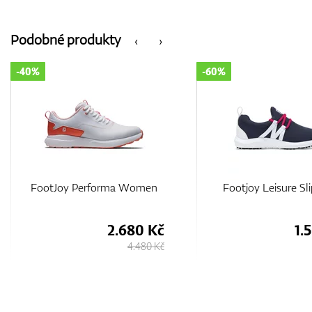
Podobné produkty
‹
›
-40%
-60%
FootJoy Performa Women
Footjoy Leisure S
2.680 Kč
1.
4.480 Kč