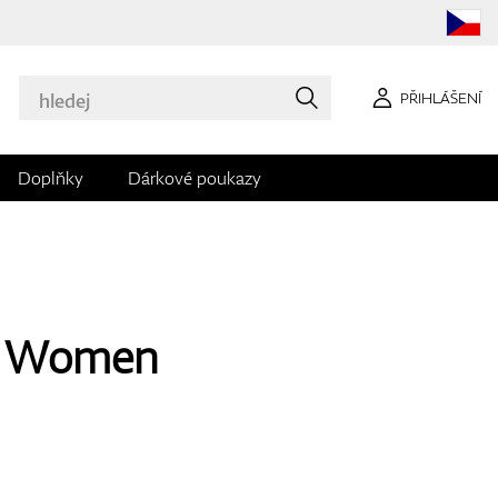
PŘIHLÁŠENÍ
Doplňky
Dárkové poukazy
l Women