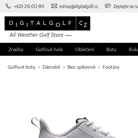
+420 210 012 901
eshop@digitalgolf.cz
Zeptejte se n
Značky
Golfové hole
Oblečení
Boty
Ruk
Golfové boty
Dámské
Bez-spikeové
FootJoy