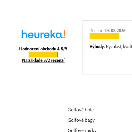
:
31.12.2025
Přidáno:
03.08.2026
:
top luxury
Výhody:
Rychlost, kvali
Hodnocení obchodu 4.8/5
Na základě 372 recenzí
Golfové hole
Golfové bagy
Golfové míčky