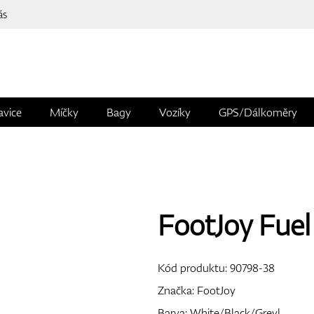
ás
avice
Míčky
Bagy
Vozíky
GPS/Dálkoměry
FootJoy Fue
Kód produktu:
90798-38
Značka:
FootJoy
Barva: White/Black/Greyl