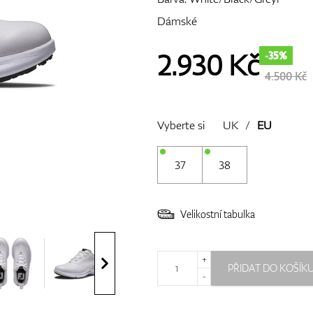
Dámské
2.930
Kč
-35%
4.500 Kč
Vyberte si
UK
/
EU
37
38
Velikostní tabulka
+
PŘIDAT DO KOŠÍK
-