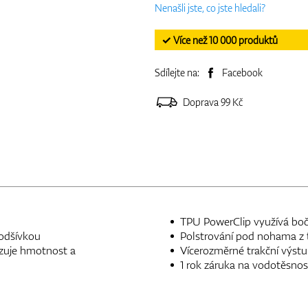
Nenašli jste, co jste hledali?
✓ Více než 10 000 produktů
Sdílejte na:
Facebook
Doprava 99 Kč
TPU PowerClip využívá bočn
podšívkou
Polstrování pod nohama z 
zuje hmotnost a
Vícerozměrné trakční výstup
1 rok záruka na vodotěsnos