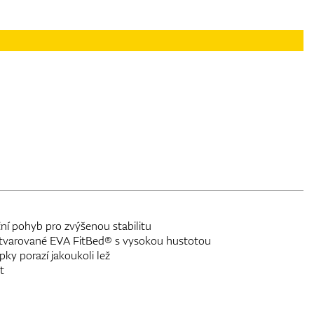
í pohyb pro zvýšenou stabilitu
tvarované EVA FitBed® s vysokou hustotou
ky porazí jakoukoli lež
t