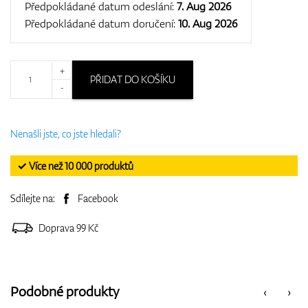
Předpokládané datum odeslání:
7. Aug 2026
Předpokládané datum doručení:
10. Aug 2026
+
PŘIDAT DO KOŠÍKU
-
Nenašli jste, co jste hledali?
✓ Více než 10 000 produktů
Sdílejte na:
Facebook
Doprava 99 Kč
Podobné produkty
‹
›