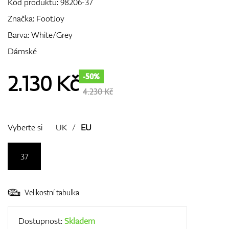
Kód produktu:
98206-37
Značka:
FootJoy
Barva: White/Grey
GPS/Dálkoměry
Dámské
2.130
Kč
-50%
Doplňky
4.230 Kč
Vyberte si
UK
/
EU
Dárkové poukazy
37
Velikostní tabulka
Dostupnost:
Skladem