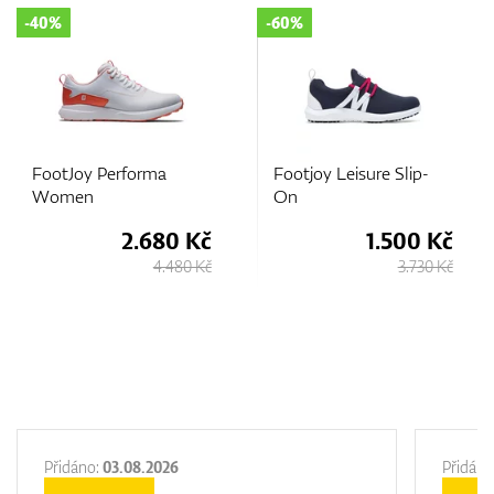
-60%
-25%
Footjoy Leisure Slip-
FootJoy Pro/SL
On
Women
č
1.500 Kč
4.600 Kč
Kč
3.730 Kč
6.130 Kč
Přidáno:
03.08.2026
Přidáno