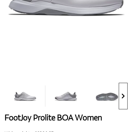
Boty
Rukavice
Míčky
Bagy
FootJoy Prolite BOA Women
Vozíky