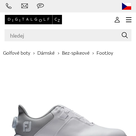
Golfové boty
Dámské
Bez-spikeové
FootJoy
Značky
Golfové hole
Oblečení