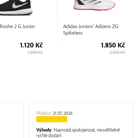
uniors’ Adizero ZG
Under Armour GS Charged
s
Phantom SL
1.850 Kč
1.470 Kč
2.650 Kč
2.450 Kč
Přidáno:
21.07.2026
Výhody:
Naprostá spokojenost, neuvěřitelně
rychlé dodání