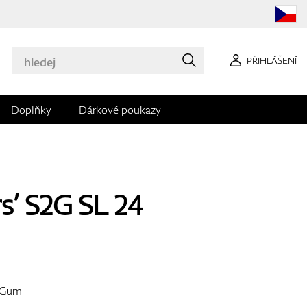
PŘIHLÁŠENÍ
Doplňky
Dárkové poukazy
rs’ S2G SL 24
r/Gum