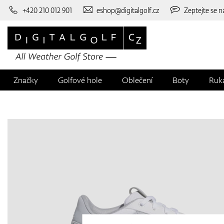
+420 210 012 901
eshop@digitalgolf.cz
Zeptejte se n
Značky
Golfové hole
Oblečení
Boty
Ruk