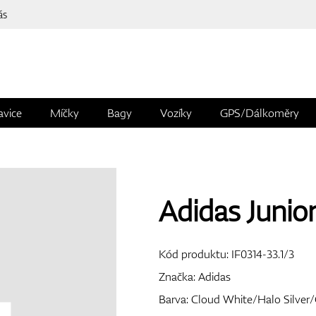
ás
avice
Míčky
Bagy
Vozíky
GPS/Dálkoměry
Adidas Junio
Kód produktu:
IF0314-33.1/3
Značka:
Adidas
Barva: Cloud White/Halo Silve