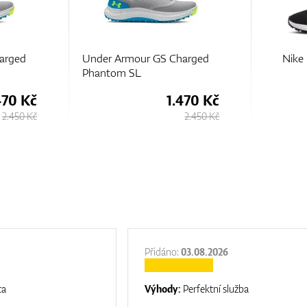
arged
Nike Roshe 2 G Junior
Adidas J
Spikeles
470 Kč
1.120 Kč
2.450 Kč
1.860 Kč
Přidáno:
03.08.2026
ta
Výhody:
Perfektní služba