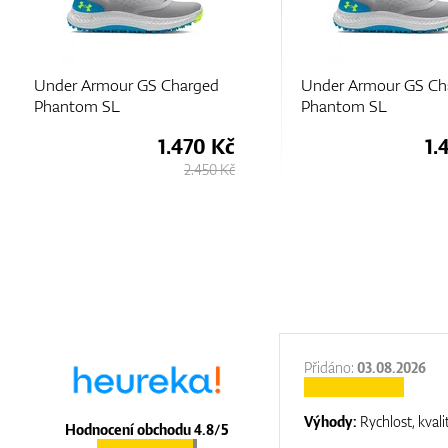
Under Armour GS Charged
Under Armour GS Ch
Phantom SL
Phantom SL
1.470 Kč
1.
2.450 Kč
:
31.12.2025
Přidáno:
03.08.2026
:
top luxury
Výhody:
Rychlost, kvali
Hodnocení obchodu 4.8/5