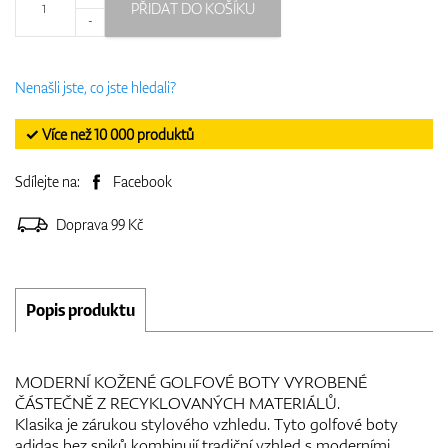
PŘIDAT DO KOŠÍKU
-
Nenašli jste, co jste hledali?
✓ Více než 10 000 produktů
Sdílejte na:
Facebook
Doprava 99 Kč
Popis produktu
MODERNÍ KOŽENÉ GOLFOVÉ BOTY VYROBENÉ
ČÁSTEČNĚ Z RECYKLOVANÝCH MATERIÁLŮ.
Klasika je zárukou stylového vzhledu. Tyto golfové boty
adidas bez spiků kombinují tradiční vzhled s moderními