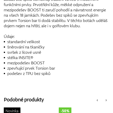
funkčními prvky. Prvotřídní kůže, měkké odpružení a
mezipodešev BOOST ti zaručí pohodlí a návratnost energie
na všech 18 jamkách. Podešev bez spiků se zpevňujícím
prvkem Torsion bar ti dodá stabilitu. V těchto botách uděláš
dojem nejen na hřišti, ale i v golfovém klubu.
Údaje:
standardní velikost
šněrování na tkaničky
svršek z lícové usně
stélka INSITE®
mezipodešev BOOST
zpevňující prvek Torsion bar
podešev z TPU bez spiků
Podobné produkty
‹
›
-50%
-50%