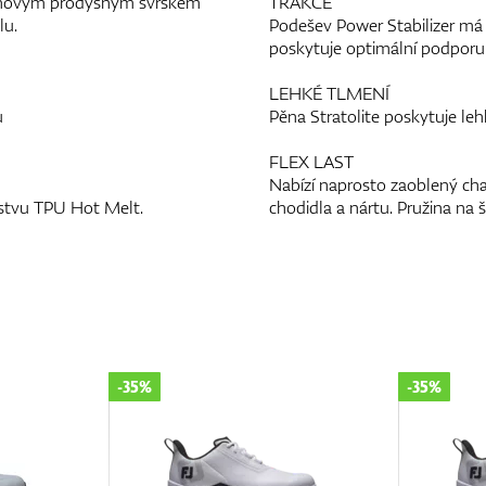
 s novým prodyšným svrškem
TRAKCE
lu.
Podešev Power Stabilizer má 
poskytuje optimální podporu 
LEHKÉ TLMENÍ
u
Pěna Stratolite poskytuje leh
FLEX LAST
Nabízí naprosto zaoblený cha
vrstvu TPU Hot Melt.
chodidla a nártu. Pružina na 
-35%
-25%