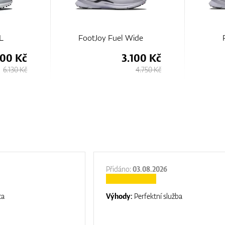
ide
FootJoy Fuel
Fo
100 Kč
3.100 Kč
4.750 Kč
4.750 Kč
Přidáno:
03.08.2026
ta
Výhody:
Perfektní služba