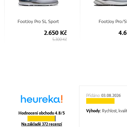
FootJoy Pro/SL
FootJoy Fuel W
4.600 Kč
3.
6.130 Kč
:
31.12.2025
Přidáno:
03.08.2026
:
top luxury
Výhody:
Rychlost, kvali
Hodnocení obchodu 4.8/5
Na základě 372 recenzí