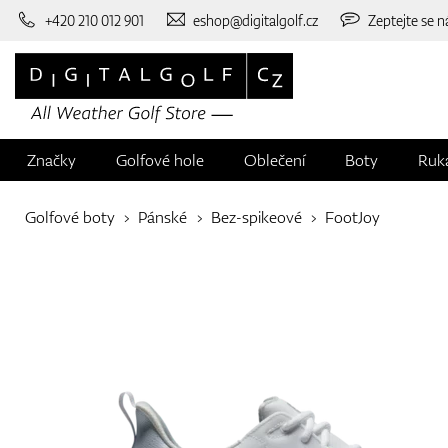
+420 210 012 901
eshop@digitalgolf.cz
Zeptejte se n
Značky
Golfové hole
Oblečení
Boty
Ruk
Golfové boty
Pánské
Bez-spikeové
FootJoy