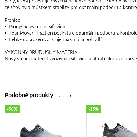
pěny, která poskytuje maximálně lehké pohodlí, v kombinaci
ze síťoviny a můstkem stability pro optimální podporu a kontro
Přehled
Prodyšná výkonná síťovina
Tour Proven Traction poskytuje optimální podporu a kontrol
Lehké odpružení zajišťuje maximální pohodlí
VÝKONNÝ PRŮDUŠNÝ MATERIÁL
Nový vrchní materiál využívající síťovinu a ultratenkou vrchní 
Podobné produkty
‹
›
-25%
-35%