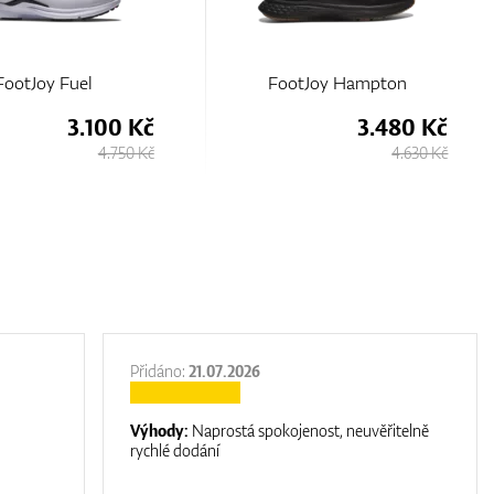
otJoy Hampton
FootJoy Pulse
3.480 Kč
2.900 Kč
4.630 Kč
3.880 Kč
Přidáno:
21.07.2026
Výhody:
Naprostá spokojenost, neuvěřitelně
rychlé dodání