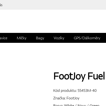
ás
avice
Míčky
Bagy
Vozíky
GPS/Dálkoměry
FootJoy Fuel
Kód produktu:
55453M-40
Značka:
FootJoy
Barva: White / Navy / Green