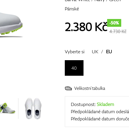
Pánské
2.380
Kč
-50%
4.730 Kč
Vyberte si
UK
/
EU
40
Velikostní tabulka
Dostupnost:
Skladem
Předpokládané datum odeslá
Předpokládané datum doruče