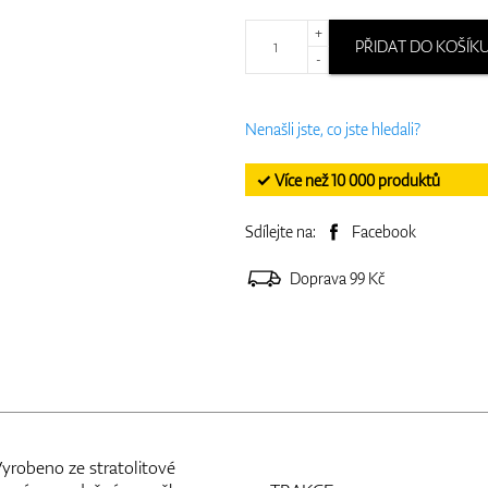
+
PŘIDAT DO KOŠÍK
-
Nenašli jste, co jste hledali?
✓ Více než 10 000 produktů
Sdílejte na:
Facebook
Doprava 99 Kč
Vyrobeno ze stratolitové