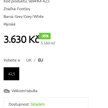
Kód produktu:
56941M-42,5
Značka:
FootJoy
Barva: Grey/Grey/White
GPS/Dálkoměry
Pánské
3.630
Kč
-35%
Doplňky
5.580 Kč
Vyberte si
UK
/
EU
Dárkové poukazy
42,5
Velikostní tabulka
Dostupnost:
Skladem