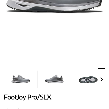
Boty
Rukavice
Míčky
Bagy
FootJoy Pro/SLX
Vozíky