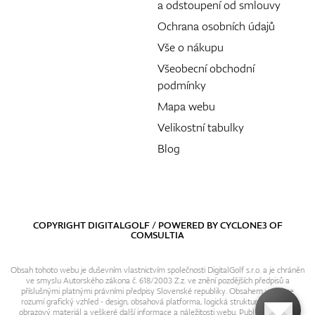
a odstoupení od smlouvy
Ochrana osobních údajů
Vše o nákupu
Všeobecní obchodní
podmínky
Mapa webu
Velikostní tabulky
Blog
COPYRIGHT DIGITALGOLF / POWERED BY
CYCLONE3
OF
COMSULTIA
Obsah tohoto webu je duševním vlastnictvím společnosti DigitalGolf s.r.o. a je chráněn
ve smyslu Autorského zákona č. 618/2003 Z.z. ve znění pozdějších předpisů a
příslušnými platnými právními předpisy Slovenské republiky. Obsahem webu se
rozumí grafický vzhled - design, obsahová platforma, logická struktura, textový i
obrazový materiál a veškeré další informace a náležitosti webu. Publikování resp.