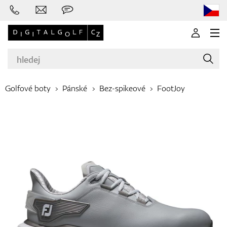
Golfové boty
Pánské
Bez-spikeové
FootJoy
Značky
Golfové hole
Oblečení