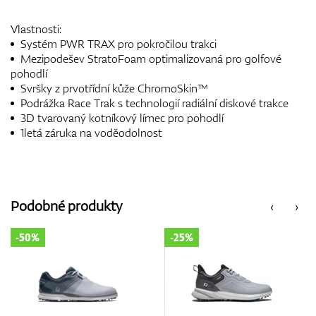
Vlastnosti:
Systém PWR TRAX pro pokročilou trakci
Mezipodešev StratoFoam optimalizovaná pro golfové
pohodlí
Svršky z prvotřídní kůže ChromoSkin™
Podrážka Race Trak s technologií radiální diskové trakce
3D tvarovaný kotníkový límec pro pohodlí
1letá záruka na voděodolnost
Podobné produkty
‹
›
50%
-25%
-3