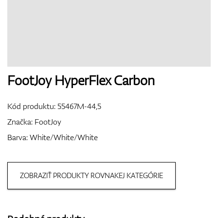
Boty
Rukavice
FootJoy HyperFlex Carbon
Kód produktu:
55467M-44,5
Míčky
Značka:
FootJoy
Barva: White/White/White
Bagy
ZOBRAZIŤ PRODUKTY ROVNAKEJ KATEGÓRIE
Vozíky