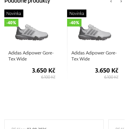
Podobné produkty
‹
›
Novinka
Novinka
GPS/Dálkoměry
-40%
-40%
Doplňky
Adidas Adipower Gore-
Adidas Adipower Gore-
Tex Wide
Tex Wide
3.650 Kč
3.650 Kč
Dárkové poukazy
6.100 Kč
6.100 Kč