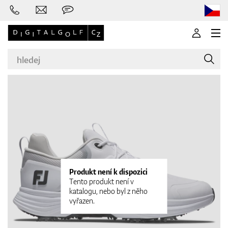
Značky
Golfové hole
Produkt není k dispozici
Tento produkt není v
katalogu, nebo byl z něho
vyřazen.
Oblečení