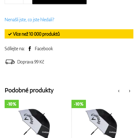
Nenašli jste, co jste hledali?
✓ Více než 10 000 produktů
Sdílejte na:
Facebook
Doprava 99 Kč
Podobné produkty
‹
›
-10%
-10%