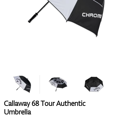
Boty
Rukavice
Míčky
Bagy
Callaway 68 Tour Authentic
Umbrella
Vozíky