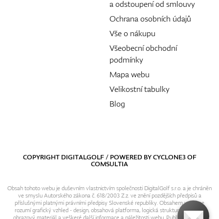
a odstoupení od smlouvy
Ochrana osobních údajů
Vše o nákupu
Všeobecní obchodní
podmínky
Mapa webu
Velikostní tabulky
Blog
COPYRIGHT DIGITALGOLF / POWERED BY
CYCLONE3
OF
COMSULTIA
Obsah tohoto webu je duševním vlastnictvím společnosti DigitalGolf s.r.o. a je chráněn
ve smyslu Autorského zákona č. 618/2003 Z.z. ve znění pozdějších předpisů a
příslušnými platnými právními předpisy Slovenské republiky. Obsahem webu se
rozumí grafický vzhled - design, obsahová platforma, logická struktura, textový i
obrazový materiál a veškeré další informace a náležitosti webu. Publikování resp.