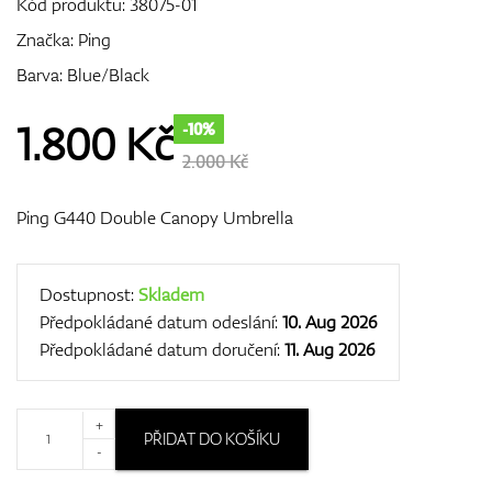
Kód produktu:
38075-01
Značka:
Ping
Barva: Blue/Black
GPS/Dálkoměry
1.800
Kč
-10%
2.000 Kč
Doplňky
Ping G440 Double Canopy Umbrella
Dárkové poukazy
Dostupnost:
Skladem
Předpokládané datum odeslání:
10. Aug 2026
Předpokládané datum doručení:
11. Aug 2026
+
PŘIDAT DO KOŠÍKU
-