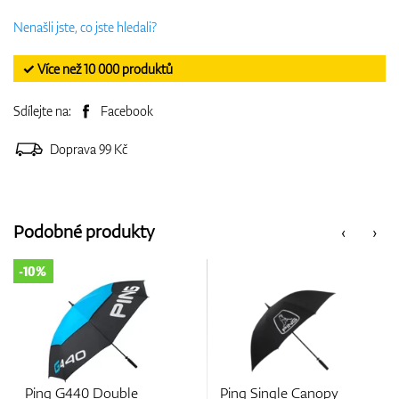
Nenašli jste, co jste hledali?
✓ Více než 10 000 produktů
Sdílejte na:
Facebook
Doprava 99 Kč
Podobné produkty
‹
›
-10%
Ping G440 Double
Ping Single Canopy