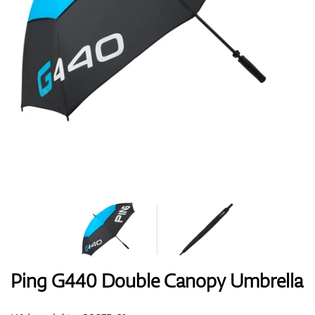
Boty
Rukavice
Míčky
Bagy
Ping G440 Double Canopy Umbrella
Vozíky