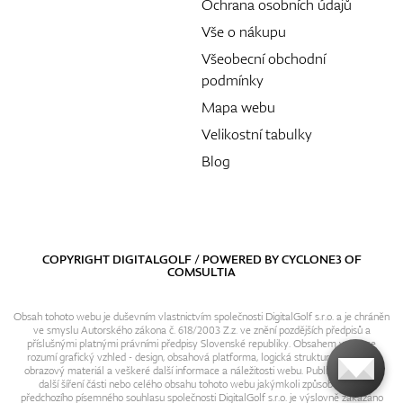
Ochrana osobních údajů
Vše o nákupu
Všeobecní obchodní
podmínky
Mapa webu
Velikostní tabulky
Blog
COPYRIGHT DIGITALGOLF / POWERED BY
CYCLONE3
OF
COMSULTIA
Obsah tohoto webu je duševním vlastnictvím společnosti DigitalGolf s.r.o. a je chráněn
ve smyslu Autorského zákona č. 618/2003 Z.z. ve znění pozdějších předpisů a
příslušnými platnými právními předpisy Slovenské republiky. Obsahem webu se
rozumí grafický vzhled - design, obsahová platforma, logická struktura, textový i
obrazový materiál a veškeré další informace a náležitosti webu. Publikování resp.
další šíření části nebo celého obsahu tohoto webu jakýmkoli způsobem bez
předchozího písemného souhlasu společnosti DigitalGolf s.r.o. je výslovně zakázáno