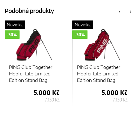
Podobné produkty
‹
›
GPS/Dálkoměry
ovinka
Novinka
No
30%
-30%
-3
Doplňky
PING Club Together
PING Club Together
P
Hoofer Lite Limited
Hoofer Lite Limited
Ho
Edition Stand Bag
Edition Stand Bag
Ed
Dárkové poukazy
5.000 Kč
5.000 Kč
7.130 Kč
7.130 Kč