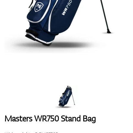
Boty
Rukavice
Míčky
Bagy
Masters WR750 Stand Bag
Vozíky