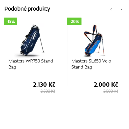
Podobné produkty
‹
›
-20%
-18%
d
Masters SL650 Velo
Masters SL650 Velo
Stand Bag
Stand Bag
č
2.000 Kč
2.050 Kč
Kč
2.500 Kč
2.500 Kč