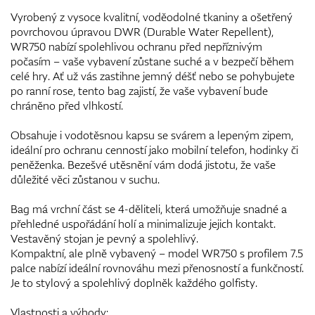
Vyrobený z vysoce kvalitní, voděodolné tkaniny a ošetřený
povrchovou úpravou DWR (Durable Water Repellent),
WR750 nabízí spolehlivou ochranu před nepříznivým
počasím – vaše vybavení zůstane suché a v bezpečí během
celé hry. Ať už vás zastihne jemný déšť nebo se pohybujete
po ranní rose, tento bag zajistí, že vaše vybavení bude
chráněno před vlhkostí.
Obsahuje i vodotěsnou kapsu se svárem a lepeným zipem,
ideální pro ochranu cenností jako mobilní telefon, hodinky či
peněženka. Bezešvé utěsnění vám dodá jistotu, že vaše
důležité věci zůstanou v suchu.
Bag má vrchní část se 4-děliteli, která umožňuje snadné a
přehledné uspořádání holí a minimalizuje jejich kontakt.
Vestavěný stojan je pevný a spolehlivý.
Kompaktní, ale plně vybavený – model WR750 s profilem 7.5
palce nabízí ideální rovnováhu mezi přenosností a funkčností.
Je to stylový a spolehlivý doplněk každého golfisty.
Vlastnosti a výhody: