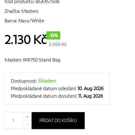
Kód produktu:
BGMS750B
Značka:
Masters
Barva: Navy/White
GPS/Dálkoměry
2.130
Kč
-15%
2.500 Kč
Doplňky
Masters WR750 Stand Bag
Dárkové poukazy
Dostupnost:
Skladem
Předpokládané datum odeslání:
10. Aug 2026
Předpokládané datum doručení:
11. Aug 2026
+
PŘIDAT DO KOŠÍKU
-