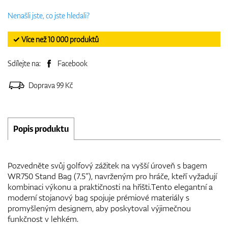
Nenašli jste, co jste hledali?
✓ Více než 10 000 produktů
Sdílejte na:
Facebook
Doprava 99 Kč
Popis produktu
Pozvedněte svůj golfový zážitek na vyšší úroveň s bagem
WR750 Stand Bag (7.5”), navrženým pro hráče, kteří vyžadují
kombinaci výkonu a praktičnosti na hřišti.Tento elegantní a
moderní stojanový bag spojuje prémiové materiály s
promyšleným designem, aby poskytoval výjimečnou
funkčnost v lehkém.