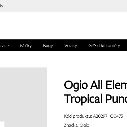
ás
avice
Míčky
Bagy
Vozíky
GPS/Dálkoměry
Ogio All Ele
Tropical Pun
Kód produktu:
A20297_Q0475
Značka:
Ogio