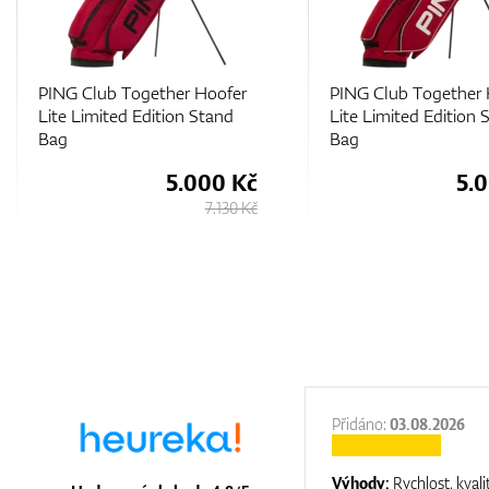
PING Club Together Hoofer
PING Club Together 
Lite Limited Edition Stand
Lite Limited Edition 
Bag
Bag
5.000 Kč
5.
7.130 Kč
:
31.12.2025
Přidáno:
03.08.2026
:
top luxury
Výhody:
Rychlost, kvali