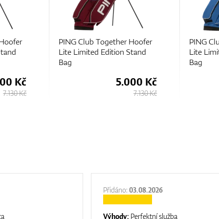
Hoofer
PING Club Together Hoofer
PING Cl
Stand
Lite Limited Edition Stand
Lite Lim
Bag
Bag
000 Kč
5.000 Kč
7.130 Kč
7.130 Kč
Přidáno:
03.08.2026
ta
Výhody:
Perfektní služba