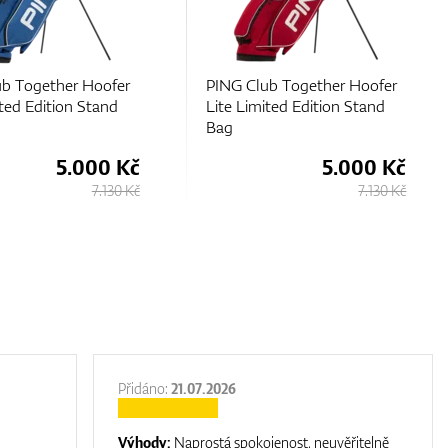
ub Together Hoofer
PING Club Together Hoofer
ited Edition Stand
Lite Limited Edition Stand
Bag
5.000 Kč
5.000 Kč
7.130 Kč
7.130 Kč
Přidáno:
21.07.2026
Výhody:
Naprostá spokojenost, neuvěřitelně