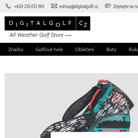
+420 210 012 901
eshop@digitalgolf.cz
Zeptejte se n
Značky
Golfové hole
Oblečení
Boty
Ruk