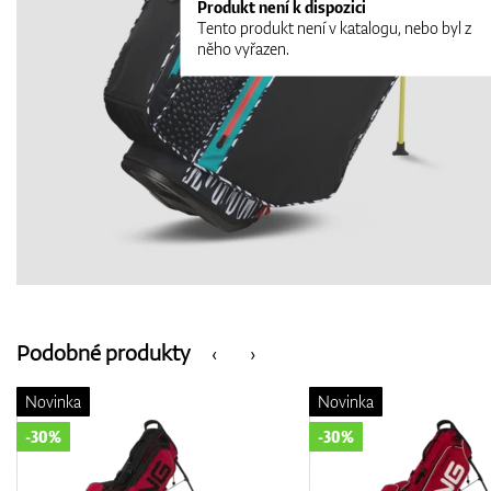
Produkt není k dispozici
Tento produkt není v katalogu, nebo byl z
něho vyřazen.
Podobné produkty
‹
›
Novinka
Novinka
-30%
-30%