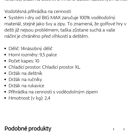
Vodotěsná přihrádka na cennosti
Systém i-dry od BIG MAX zaručuje 100% voděodolný
materiál, stejně jako švy a zipy. To znamená, že golfové hry v
dešti již nejsou problémem, taška zůstane suchá a vaše
náčiní je chráněno před vlhkostí a deštěm.
Dělič: 14násobný dělič
Horní rozměry: 9,5 palce
Počet kapes: 10
Chladicí prostor: Chladicí prostor XL
Držák na deštník
Držák na ručníky
Držák na rukavice
Přihrádka na cennosti s voděodolným zipem
Hmotnost (v kg): 2,4
Podobné produkty
‹
›