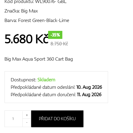
Kód produktu:
WL90076- GBL
Značka:
Big Max
Barva: Forest Green-Black-Lime
GPS/Dálkoměry
5.680
Kč
-35%
8.750 Kč
Doplňky
Big Max Aqua Sport 360 Cart Bag
Dárkové poukazy
Dostupnost:
Skladem
Předpokládané datum odeslání:
10. Aug 2026
Předpokládané datum doručení:
11. Aug 2026
+
PŘIDAT DO KOŠÍKU
-