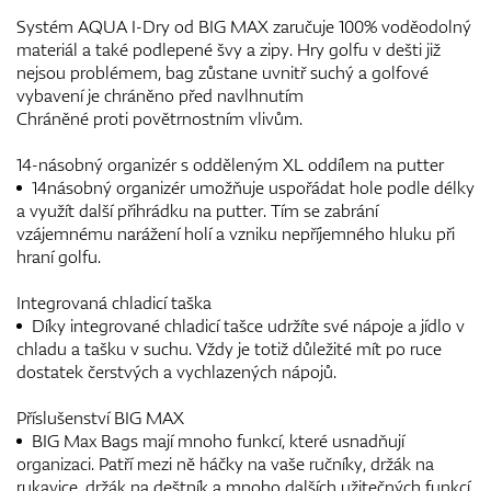
Systém AQUA I-Dry od BIG MAX zaručuje 100% voděodolný
materiál a také podlepené švy a zipy. Hry golfu v dešti již
nejsou problémem, bag zůstane uvnitř suchý a golfové
vybavení je chráněno před navlhnutím
Chráněné proti povětrnostním vlivům.
14-násobný organizér s odděleným XL oddílem na putter
14násobný organizér umožňuje uspořádat hole podle délky
a využít další přihrádku na putter. Tím se zabrání
vzájemnému narážení holí a vzniku nepříjemného hluku při
hraní golfu.
Integrovaná chladicí taška
Díky integrované chladicí tašce udržíte své nápoje a jídlo v
chladu a tašku v suchu. Vždy je totiž důležité mít po ruce
dostatek čerstvých a vychlazených nápojů.
Příslušenství BIG MAX
BIG Max Bags mají mnoho funkcí, které usnadňují
organizaci. Patří mezi ně háčky na vaše ručníky, držák na
rukavice, držák na deštník a mnoho dalších užitečných funkcí.