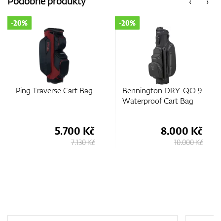
Podobné produkty
‹
›
20%
-20%
-2
GPS/Dálkoměry
Doplňky
Ping Traverse Cart Bag
Bennington DRY-QO 9
B
Waterproof Cart Bag
Wa
B
5.700 Kč
8.000 Kč
Dárkové poukazy
7.130 Kč
10.000 Kč