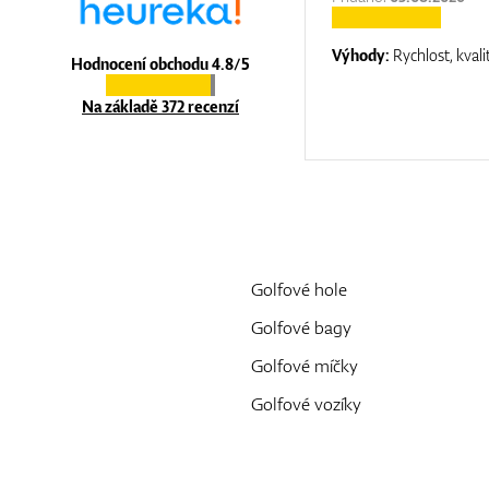
:
top luxury
Výhody:
Rychlost, kvali
Hodnocení obchodu 4.8/5
Na základě 372 recenzí
Golfové hole
Golfové bagy
Golfové míčky
Golfové vozíky