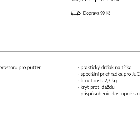
Doprava 99 Kč
prostoru pro putter
- praktický držiak na tíčka
- speciální priehradka pro J
- hmotnost: 2,3 kg
- kryt proti dažďu
- prispôsobenie dostupné s n