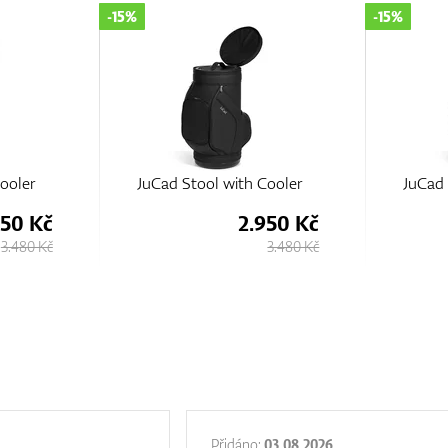
-15%
-15%
ooler
JuCad Stool with Cooler
JuCad 
950 Kč
2.950 Kč
3.480 Kč
3.480 Kč
Přidáno:
03.08.2026