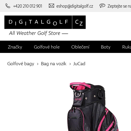
+420 210 012 901
eshop@digitalgolf.cz
Zeptejte se n
Značky
Golfové hole
Oblečení
Boty
Ruk
Golfové bagy
Bag na vozík
JuCad