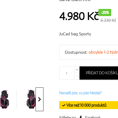
4.980
Kč
-20%
6.230 Kč
JuCad bag Sporty
Dostupnost:
obvykle 1-2 týd
+
PŘIDAT DO KOŠÍK
-
Nenašli jste, co jste hledali?
✓ Více než 10 000 produktů
Sdílejte na:
Facebook