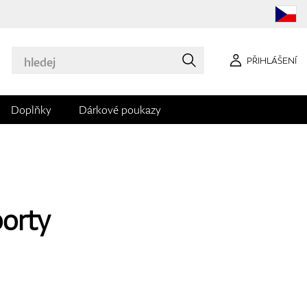
PŘIHLÁŠENÍ
Doplňky
Dárkové poukazy
orty