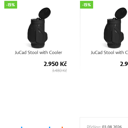
-15%
-15%
JuCad Stool with Cooler
JuCad Stool with C
2.950 Kč
2.
3.480 Kč
:
31.12.2025
Přidáno:
03.08.2026