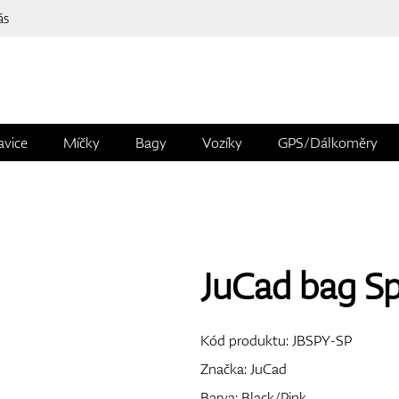
ás
avice
Míčky
Bagy
Vozíky
GPS/Dálkoměry
JuCad bag Sp
Kód produktu:
JBSPY-SP
Značka:
JuCad
Barva: Black/Pink