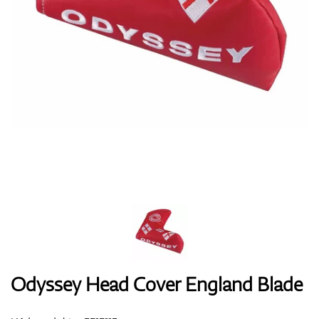
Boty
Rukavice
Míčky
Bagy
Odyssey Head Cover England Blade
Vozíky