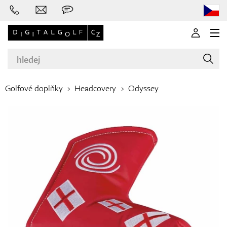
Golfové doplňky
Headcovery
Odyssey
Značky
Golfové hole
Oblečení