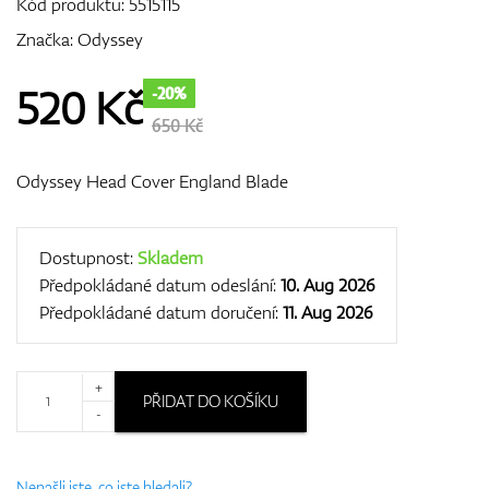
Kód produktu:
5515115
Značka:
Odyssey
GPS/Dálkoměry
520
Kč
-20%
650 Kč
Odyssey Head Cover England Blade
Doplňky
Dostupnost:
Skladem
Předpokládané datum odeslání:
10. Aug 2026
Dárkové poukazy
Předpokládané datum doručení:
11. Aug 2026
+
PŘIDAT DO KOŠÍKU
-
Nenašli jste, co jste hledali?